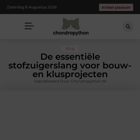
Zaterdag 8 Augustus 2026
Artikel plaatsen
Blog
De essentiële
stofzuigerslang voor bouw-
en klusprojecten
Gepubliceerd Door Chondropython.nl