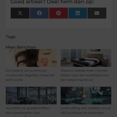
Goed artikel? Deel hem dan op:
X
Facebook
Pinterest
LinkedIn
Email
(Twitter)
Tags:
Meer Berichten
Zo maak je van je skincare
Waarom steeds meer mensen
routine een dagelijks ritueel dat
kiezen voor een waterbed voor
echt werkt
een betere nachtrust
Autoliften en goederenliften
Linkbuilding slim inzetten om je
slim combineren voor
SEO zichtbaar te versterken