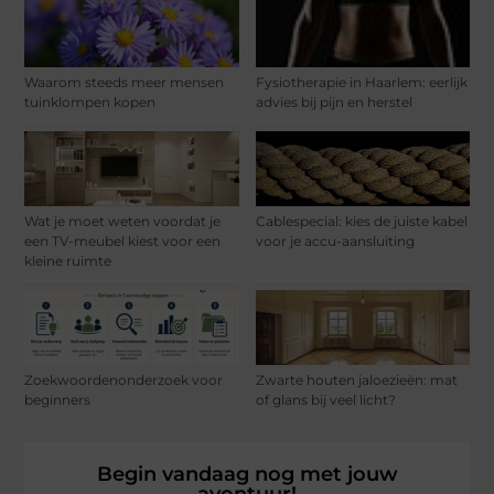
Waarom steeds meer mensen
Fysiotherapie in Haarlem: eerlijk
tuinklompen kopen
advies bij pijn en herstel
Wat je moet weten voordat je
Cablespecial: kies de juiste kabel
een TV-meubel kiest voor een
voor je accu-aansluiting
kleine ruimte
Zoekwoordenonderzoek voor
Zwarte houten jaloezieën: mat
beginners
of glans bij veel licht?
Begin vandaag nog met jouw