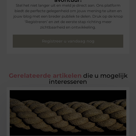
avontuur!
Stel het niet langer uit en meld je direct aan. Ons platform
biedt de perfecte gelegenheid om jouw mening te uiten en
jouw blog met een breder publiek te delen. Druk op de knop
‘Registreren’ en zet de eerste stap richting meer
zichtbaarheid en ontwikkeling.
Registreer u vandaag nog
Gerelateerde artikelen
die u mogelijk
interesseren