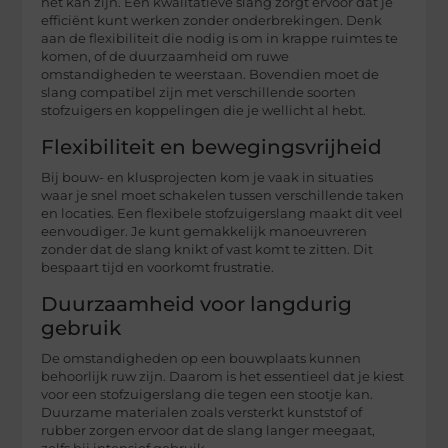
het kan zijn. Een kwalitatieve slang zorgt ervoor dat je
efficiënt kunt werken zonder onderbrekingen. Denk
aan de flexibiliteit die nodig is om in krappe ruimtes te
komen, of de duurzaamheid om ruwe
omstandigheden te weerstaan. Bovendien moet de
slang compatibel zijn met verschillende soorten
stofzuigers en koppelingen die je wellicht al hebt.
Flexibiliteit en bewegingsvrijheid
Bij bouw- en klusprojecten kom je vaak in situaties
waar je snel moet schakelen tussen verschillende taken
en locaties. Een flexibele stofzuigerslang maakt dit veel
eenvoudiger. Je kunt gemakkelijk manoeuvreren
zonder dat de slang knikt of vast komt te zitten. Dit
bespaart tijd en voorkomt frustratie.
Duurzaamheid voor langdurig
gebruik
De omstandigheden op een bouwplaats kunnen
behoorlijk ruw zijn. Daarom is het essentieel dat je kiest
voor een stofzuigerslang die tegen een stootje kan.
Duurzame materialen zoals versterkt kunststof of
rubber zorgen ervoor dat de slang langer meegaat,