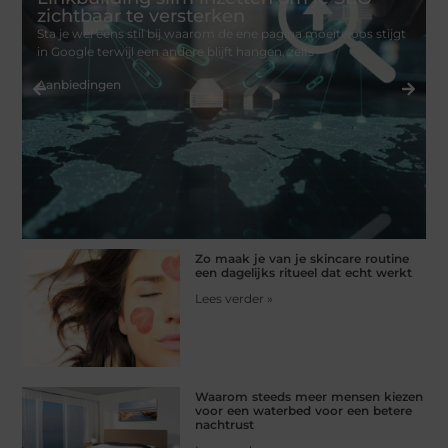
zichtbaar te versterken
Sta je wel eens stil bij waarom de ene pagina moeiteloos stijgt
in Google terwijl een andere blijft hangen, zelfs
W
k
Aanbiedingen
e
B
Zo maak je van je skincare routine
een dagelijks ritueel dat echt werkt
Lees verder »
Waarom steeds meer mensen kiezen
voor een waterbed voor een betere
nachtrust