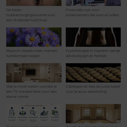
De beste
Financiële rust voor
huidverzorgingsroutine voor
ondernemers die vooruit willen
een stralende huid thuis
Waarom steeds meer mensen
Fysiotherapie in Haarlem: eerlijk
tuinklompen kopen
advies bij pijn en herstel
Wat je moet weten voordat je
Cablespecial: kies de juiste kabel
een TV-meubel kiest voor een
voor je accu-aansluiting
kleine ruimte