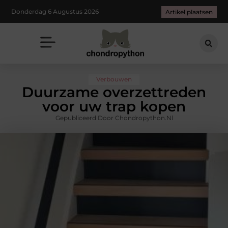
Donderdag 6 Augustus 2026
Artikel plaatsen
Verbouwen
Duurzame overzettreden
voor uw trap kopen
Gepubliceerd Door Chondropython.nl