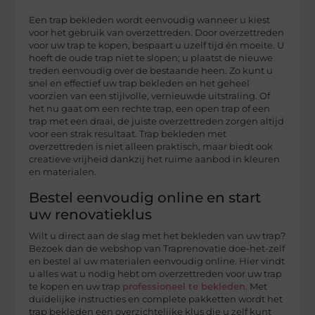
Een trap bekleden wordt eenvoudig wanneer u kiest
voor het gebruik van overzettreden. Door overzettreden
voor uw trap te kopen, bespaart u uzelf tijd én moeite. U
hoeft de oude trap niet te slopen; u plaatst de nieuwe
treden eenvoudig over de bestaande heen. Zo kunt u
snel en effectief uw trap bekleden en het geheel
voorzien van een stijlvolle, vernieuwde uitstraling. Of
het nu gaat om een rechte trap, een open trap of een
trap met een draai, de juiste overzettreden zorgen altijd
voor een strak resultaat. Trap bekleden met
overzettreden is niet alleen praktisch, maar biedt ook
creatieve vrijheid dankzij het ruime aanbod in kleuren
en materialen.
Bestel eenvoudig online en start
uw renovatieklus
Wilt u direct aan de slag met het bekleden van uw trap?
Bezoek dan de webshop van Traprenovatie doe-het-zelf
en bestel al uw materialen eenvoudig online. Hier vindt
u alles wat u nodig hebt om overzettreden voor uw trap
te kopen en uw trap
professioneel te bekleden
. Met
duidelijke instructies en complete pakketten wordt het
trap bekleden een overzichtelijke klus die u zelf kunt