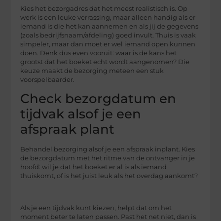
Kies het bezorgadres dat het meest realistisch is. Op
werk is een leuke verrassing, maar alleen handig als er
iemand is die het kan aannemen en als jij de gegevens
(zoals bedrijfsnaam/afdeling) goed invult. Thuis is vaak
simpeler, maar dan moet er wel iemand open kunnen
doen. Denk dus even vooruit: waar is de kans het
grootst dat het boeket echt wordt aangenomen? Die
keuze maakt de bezorging meteen een stuk
voorspelbaarder.
Check bezorgdatum en
tijdvak alsof je een
afspraak plant
Behandel bezorging alsof je een afspraak inplant. Kies
de bezorgdatum met het ritme van de ontvanger in je
hoofd: wil je dat het boeket er al is als iemand
thuiskomt, of is het juist leuk als het overdag aankomt?
Als je een tijdvak kunt kiezen, helpt dat om het
moment beter te laten passen. Past het net niet, dan is