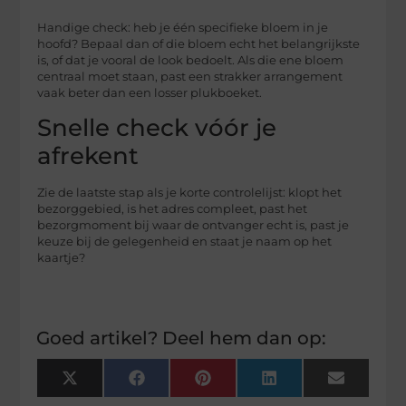
Handige check: heb je één specifieke bloem in je
hoofd? Bepaal dan of die bloem echt het belangrijkste
is, of dat je vooral de look bedoelt. Als die ene bloem
centraal moet staan, past een strakker arrangement
vaak beter dan een losser plukboeket.
Snelle check vóór je
afrekent
Zie de laatste stap als je korte controlelijst: klopt het
bezorggebied, is het adres compleet, past het
bezorgmoment bij waar de ontvanger echt is, past je
keuze bij de gelegenheid en staat je naam op het
kaartje?
Goed artikel? Deel hem dan op:
X
Facebook
Pinterest
LinkedIn
Email
(Twitter)