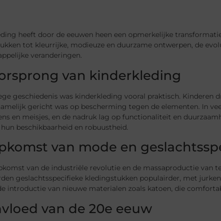
eding heeft door de eeuwen heen een opmerkelijke transformati
tukken tot kleurrijke, modieuze en duurzame ontwerpen, de evol
ppelijke veranderingen.
orsprong van kinderkleding
ege geschiedenis was kinderkleding vooral praktisch. Kinderen d
namelijk gericht was op bescherming tegen de elementen. In vee
ns en meisjes, en de nadruk lag op functionaliteit en duurzaamh
hun beschikbaarheid en robuustheid.
pkomst van mode en geslachtsspe
komst van de industriële revolutie en de massaproductie van tex
den geslachtsspecifieke kledingstukken populairder, met jurken
de introductie van nieuwe materialen zoals katoen, die comfort
nvloed van de 20e eeuw