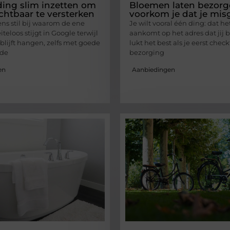
ding slim inzetten om
Bloemen laten bezorg
ichtbaar te versterken
voorkom je dat je misg
ens stil bij waarom de ene
Je wilt vooral één ding: dat h
eloos stijgt in Google terwijl
aankomt op het adres dat jij 
blijft hangen, zelfs met goede
lukt het best als je eerst check
 de
bezorging
en
Aanbiedingen