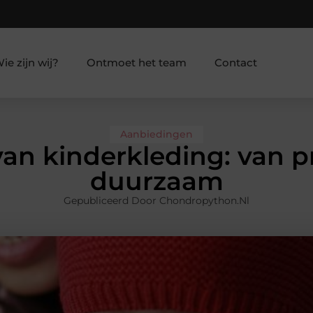
ie zijn wij?
Ontmoet het team
Contact
Aanbiedingen
van kinderkleding: van p
duurzaam
Gepubliceerd Door Chondropython.nl