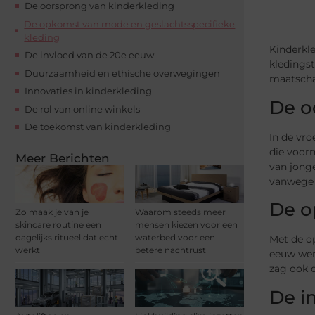
De oorsprong van kinderkleding
De opkomst van mode en geslachtsspecifieke
kleding
Kinderkl
De invloed van de 20e eeuw
kledings
Duurzaamheid en ethische overwegingen
maatscha
Innovaties in kinderkleding
De o
De rol van online winkels
De toekomst van kinderkleding
In de vro
die voor
Meer Berichten
van jonge
vanwege 
De o
Zo maak je van je
Waarom steeds meer
skincare routine een
mensen kiezen voor een
dagelijks ritueel dat echt
waterbed voor een
Met de op
werkt
betere nachtrust
eeuw wer
zag ook 
De i