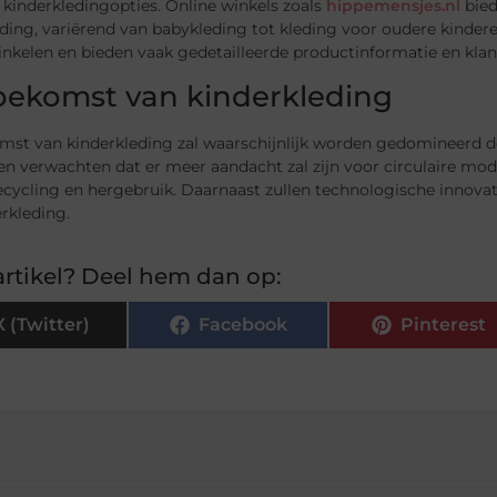
 kinderkledingopties. Online winkels zoals
hippemensjes.nl
bied
eding, variërend van babykleding tot kleding voor oudere kinde
inkelen en bieden vaak gedetailleerde productinformatie en kla
oekomst van kinderkleding
mst van kinderkleding zal waarschijnlijk worden gedomineerd d
n verwachten dat er meer aandacht zal zijn voor circulaire mo
cycling en hergebruik. Daarnaast zullen technologische innovati
rkleding.
rtikel? Deel hem dan op:
X (Twitter)
Facebook
Pinterest