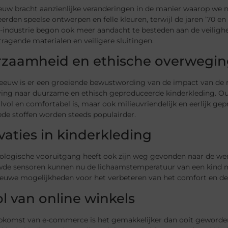
uw bracht aanzienlijke veranderingen in de manier waarop we naa
erden speelse ontwerpen en felle kleuren, terwijl de jaren ’70 en 
industrie begon ook meer aandacht te besteden aan de veilighei
ragende materialen en veiligere sluitingen.
zaamheid en ethische overwegi
 eeuw is er een groeiende bewustwording van de impact van de m
ving naar duurzame en ethisch geproduceerde kinderkleding. Oud
ijlvol en comfortabel is, maar ook milieuvriendelijk en eerlijk g
de stoffen worden steeds populairder.
vaties in kinderkleding
ologische vooruitgang heeft ook zijn weg gevonden naar de we
de sensoren kunnen nu de lichaamstemperatuur van een kind met
ieuwe mogelijkheden voor het verbeteren van het comfort en de 
ol van online winkels
pkomst van e-commerce is het gemakkelijker dan ooit geworden