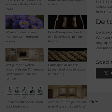
scala aan
voor een stralende huid
willen
kinderkl
thuis
huis te w
De t
De toeko
Waarom steeds meer
Fysiotherapie in Haarlem:
mensen tuinklompen
eerlijk advies bij pijn en
We kunne
kopen
herstel
oog op re
van kinde
Goed a
Wat je moet weten
Cablespecial: kies de
voordat je een TV-meubel
juiste kabel voor je accu-
kiest voor een kleine
aansluiting
ruimte
Tags:
Zoekwoordenonderzoek
Zwarte houten jaloezieën:
voor beginners
mat of glans bij veel licht?