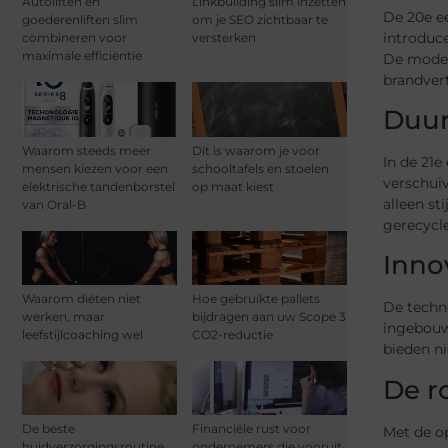
Autoliften en
Linkbuilding slim inzetten
De 20e ee
goederenliften slim
om je SEO zichtbaar te
introduce
combineren voor
versterken
maximale efficiëntie
De mode-
brandvert
Duur
Waarom steeds meer
Dit is waarom je voor
In de 21e
mensen kiezen voor een
schooltafels en stoelen
verschui
elektrische tandenborstel
op maat kiest
alleen st
van Oral-B
gerecycle
Inno
Waarom diëten niet
Hoe gebruikte pallets
De techn
werken, maar
bijdragen aan uw Scope 3
ingebouw
leefstijlcoaching wel
CO2-reductie
bieden n
De r
De beste
Financiële rust voor
Met de o
huidverzorgingsroutine
ondernemers die vooruit