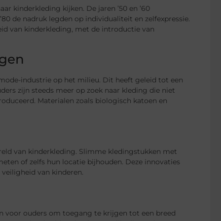
r kinderkleding kijken. De jaren ’50 en ’60
’80 de nadruk legden op individualiteit en zelfexpressie.
d van kinderkleding, met de introductie van
ngen
ode-industrie op het milieu. Dit heeft geleid tot een
ers zijn steeds meer op zoek naar kleding die niet
eproduceerd. Materialen zoals biologisch katoen en
reld van kinderkleding. Slimme kledingstukken met
en of zelfs hun locatie bijhouden. Deze innovaties
veiligheid van kinderen.
 voor ouders om toegang te krijgen tot een breed