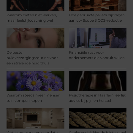
Waarom diëten niet werken,
Hoe gebruikte pallets bijdragen
maar leefstijlcoaching wel
aan uw Scope 3 CO2-reductie
De beste
Financiële rust voor
huidverzorgingsroutine voor
ondernemers die vooruit willen
een stralende huid thuis
Waarom steeds meer mensen
Fysiotherapie in Haarlem: eerlijk
tuinklompen kopen
advies bij pijn en herstel
Wat je moet weten voordat je
Cablespecial: kies de juiste kabel