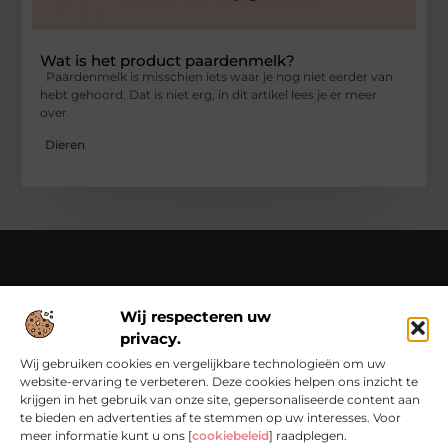
Wat is het product paardenmelk?
Paardenmelk is misschien iets waar je nog niet eerder van
hebt gehoord. Dat is niet erg, in dit artikel lees je er meer
over.
Dieren
Over Chondropython
Wij respecteren uw
Van praktische tips tot bijzondere verhalen – lees en beleef
privacy.
het op Chondropython.nl.
Duik in een rijke verzameling artikelen die je inspireren en je
Wij gebruiken cookies en vergelijkbare technologieën om uw
dagelijks leven een frisse kijk geven.
website-ervaring te verbeteren. Deze cookies helpen ons inzicht te
krijgen in het gebruik van onze site, gepersonaliseerde content aan
Bericht categorie
te bieden en advertenties af te stemmen op uw interesses. Voor
meer informatie kunt u ons [
cookiebeleid
] raadplegen.