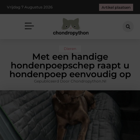
Vrijdag 7 Augustus 2026
Artikel plaatsen
Dieren
Met een handige
hondenpoepschep raapt u
hondenpoep eenvoudig op
Gepubliceerd Door Chondropython.nl