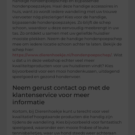
handige hondenpoepschep en bijpassende
hondenpoepzakjes. Haal deze handige accessoires in
huis, want zo wordt iedere wandeling met uw trouwe
viervoeter nóg plezieriger! Kies voor de handige,
bijpassende hondenpoepzakjes. Zo blijft de schep
schoon, waardoor u deze eenvoudig meebrengt in uw
tas. Zo ontdekt u samen met uw geliefde huisdier
mooiste plekken. Neem de handige hondenpoepschep
mee om iedere locatie schoon achter te laten. Bekijk de
schep hier:
https://www.dierenhoekje.nl/hondenpoepschep/
. Wist
u dat u in deze webshop echter veel meer
kwaliteitsproducten voor uw huisdieren vindt? Kies
bijvoorbeeld voor een mooi hondenkussen, uitdagend
speelgoed en gezond hondenvoer.
Neem gerust contact op met de
klantenservice voor meer
informatie
Kortom, bij Dierenhoekje kunt u terecht voor veel
kwalitatief hoogstaande producten die handig zijn
tijdens de wandeling. Kies bijvoorbeeld voor fantastisch
speelgoed, waaronder een mooie frisbee of leuke
tennisballetjes, waar uw hond steeds weer achteraan