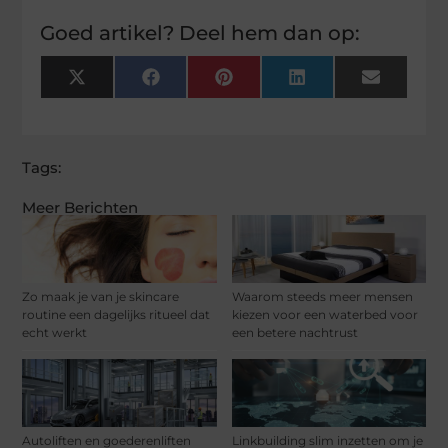
Goed artikel? Deel hem dan op:
X
Facebook
Pinterest
LinkedIn
Email
(Twitter)
Tags:
Meer Berichten
Zo maak je van je skincare
Waarom steeds meer mensen
routine een dagelijks ritueel dat
kiezen voor een waterbed voor
echt werkt
een betere nachtrust
Autoliften en goederenliften
Linkbuilding slim inzetten om je