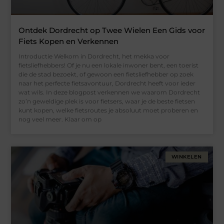
Ontdek Dordrecht op Twee Wielen Een Gids voor
Fiets Kopen en Verkennen
Introductie Welkom in Dordrecht, het mekka voor
fietsliefhebbers! Of je nu een lokale inwoner bent, een toerist
die de stad bezoekt, of gewoon een fietsliefhebber op zoek
naar het perfecte fietsavontuur, Dordrecht heeft voor ieder
wat wils. In deze blogpost verkennen we waarom Dordrecht
zo’n geweldige plek is voor fietsers, waar je de beste fietsen
kunt kopen, welke fietsroutes je absoluut moet proberen en
nog veel meer. Klaar om op
WINKELEN