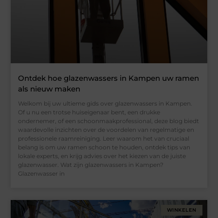
Ontdek hoe glazenwassers in Kampen uw ramen
als nieuw maken
Welkom bij uw ultieme gids over glazenwassers in Kampen.
Of u nu een trotse huiseigenaar bent, een drukke
ondernemer, of een schoonmaakprofessional, deze blog biedt
waardevolle inzichten over de voordelen van regelmatige en
professionele raamreiniging. Leer waarom het van cruciaal
belang is om uw ramen schoon te houden, ontdek tips van
lokale experts, en krijg advies over het kiezen van de juiste
glazenwasser. Wat zijn glazenwassers in Kampen?
Glazenwasser in
WINKELEN