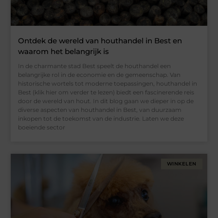
Ontdek de wereld van houthandel in Best en
waarom het belangrijk is
In de charmante stad Best speelt de houthandel een
belangrijke rol in de economie en de gemeenschap. Van
historische wortels tot moderne toepassingen, houthandel in
Best (klik hier om verder te lezen) biedt een fascinerende reis
door de wereld van hout. In dit blog gaan we dieper in op de
diverse aspecten van houthandel in Best, van duurzaam
inkopen tot de toekomst van de industrie. Laten we deze
boeiende sector
WINKELEN