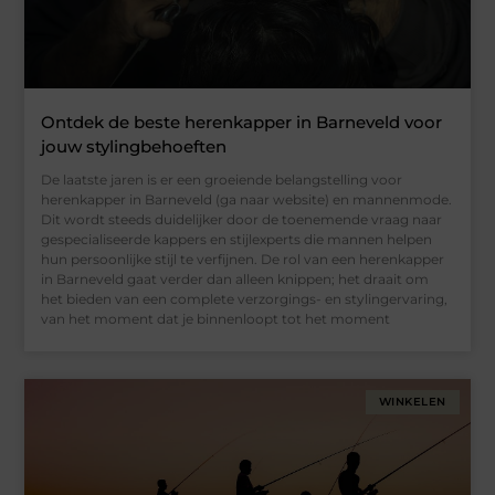
Ontdek de beste herenkapper in Barneveld voor
jouw stylingbehoeften
De laatste jaren is er een groeiende belangstelling voor
herenkapper in Barneveld (ga naar website) en mannenmode.
Dit wordt steeds duidelijker door de toenemende vraag naar
gespecialiseerde kappers en stijlexperts die mannen helpen
hun persoonlijke stijl te verfijnen. De rol van een herenkapper
in Barneveld gaat verder dan alleen knippen; het draait om
het bieden van een complete verzorgings- en stylingervaring,
van het moment dat je binnenloopt tot het moment
WINKELEN