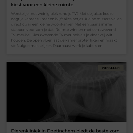
kiest voor een kleine ruimte
Worstel je met weinig plek rond je TV? Met de juiste keuze
oogt je kamer ruimer en blijft alles netjes. Kleine missers vallen
direct op in een kleine woonkamer. Met een paar slimme
stappen voorkom je dat. Ruimte winnen met een zwevend
TV-meubel Kies zwevende TV meubels als je vloer vrij wilt
houden. De open vloer laat de kamer groter lijken en maakt
stofzuigen makkelijker. Daarnaast werk je kabels en
WINKELEN
Dierenkliniek in Doetinchem biedt de beste zorg