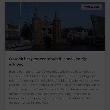
WINKELEN
Ontdek het gemeentehuis in sneek en zijn
erfgoed
Ben je benieuwd naar de geschiedenis en de betekenis van
het Gemeentehuis in Sneek (Stadsbestuur)? Deze blogpost
neemt je mee op een reis door de tijd en laat je kennis maken
met de unieke architectuur, diensten en gemeenschap van dit
iconische gebouw. Lees verder om te ontdekken waarom het
gemeentehuis in Sneek een onmisbare plek is tijdens je
bezoek aan deze prachtige stad. De architectuur van het
gemeentehuis in sneek De