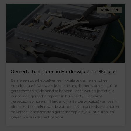
WINKELEN
Gereedschap huren in Harderwijk voor elke klus
Ben je een doe-het-zelver, een lokale ondernemer of een
huiseigenaar? Dan weet je hoe belangrijk het is om het juiste
gereedschap bij de hand te hebben. Maar wat als je niet alle
benodigde gereedschappen in huis hebt? Hier komt
gereedschap huren in Harderwijk (Harderwijkgids) van pas! In
dit artikel bespreken we de voordelen van gereedschap huren,
de verschillende soorten gereedschap die je kunt huren, en
geven we praktische tips voor