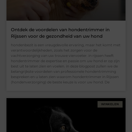
Ontdek de voordelen van hondentrimmer in
Rijssen voor de gezondheid van uw hond
hondenbezit is een vreugdevolle ervaring, maar het komt met
verantwoordelijkheden, zoals het zorgen voor de
vachtverzorging van uw trouwe viervoeter. in rijssen heeft
hondentrimmer de expertise en passie om uw hond er op zijn
best uit te laten zien en voelen. in deze blogpost zullen we de
belangrijkste voordelen van professionele hondentrimming
bespreken en u laten zien waarom hondentrimmer in Rijssen
(hondenverzorging) de beste keuze is voor uw hond. De
WINKELEN