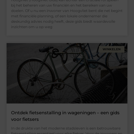
bij het beheren van uw financiën en het bereiken van uw
doelen. Of u nu een inwoner van Hoogvliet bent die net begint
met financiële planning, of een lokale ondernemer die
deskundig advies nodig heeft, deze gids biedt waardevolle
inzichten om u op weg
WINKELEN
Ontdek fietsenstalling in wageningen – een gids
voor fietsers
In de drukte van het moderne stadsleven is een betrouwbare
fietsenstalling essentieel voor elke fietser. Voor de inwoners en