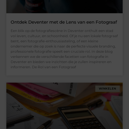
Ontdek Deventer met de Lens van een Fotograaf
Een blik op de fotografiescène in Deventer onthult een stad
vol leven, cultuur, en schoonheid. Of je nu een lokale fotograaf
bent, een fotografie-enthousiasteling, of een kleine
ondernemer die op zoek is naar de perfecte visuele branding,
professionele fotografie speelt een cruciale rol. In deze blog
verkennen we de verschillende facetten van fotografie in
Deventer en bieden we inzichten die je zullen inspireren en
informeren. De Rol van een Fotograaf
WINKELEN