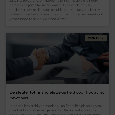
zakelijke fotografie, wij hebben alle informatie die je nodig
hebt om de juiste keuze te maken. Lees verder om te
ontdekken welke diensten beschikbaar zijn, de voordelen van
professionele fotografie en praktische tips om het meeste uit
je fotoshoot te halen. Waarom kiezen
WINKELEN
De sleutel tot financiële zekerheid voor hoogvliet
bewoners
In de snelle wereld van vandaag kan financiële planning vaak
over het hoofd worden gezien. Een Financieel adviseur in
hoogvliet (Hoogvliet Gids) kan echter een cruciale rol spelen