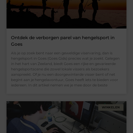
Ontdek de verborgen parel van hengelsport in
Goes
Als je op zoek bent naar een geweldige viservaring, dan is
hengelsport in Goes (Goes Gids) precies wat je zoekt. Gelegen
in het hart van Zeeland, biedt Goes een rijke en gevarieerde
hengelsportscene die zowel lokale vissers als bezoekers
aanspreekt. Of je nu een doorgewinterde visser bent of net
begint aan je hengelavontuur, Goes heeft iets te bieden voor
iedereen. In dit artikel nemen we je mee door de beste
WINKELEN