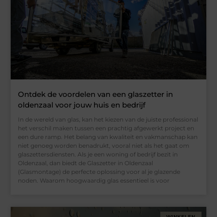
Ontdek de voordelen van een glaszetter in
oldenzaal voor jouw huis en bedrijf
In de wereld van glas, kan het kiezen van de juiste professional
het verschil maken tussen een prachtig afgewerkt project en
een dure ramp. Het belang van kwaliteit en vakmanschap kan
niet genoeg worden benadrukt, vooral niet als het gaat om
glaszettersdiensten. Als je een woning of bedrijf bezit in
Oldenzaal, dan biedt de Glaszetter in Oldenzaal
(Glasmontage) de perfecte oplossing voor al je glazende
noden. Waarom hoogwaardig glas essentieel is voor
WINKELEN