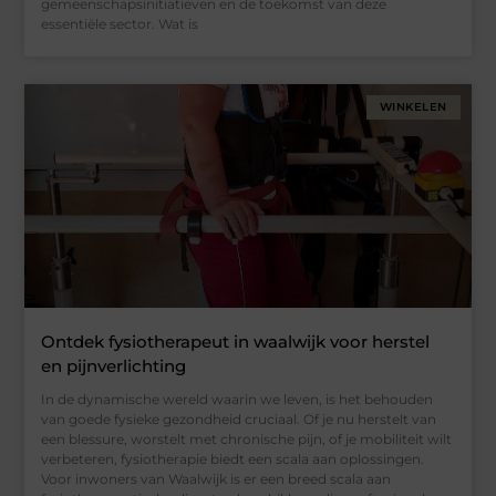
gemeenschapsinitiatieven en de toekomst van deze
essentiële sector. Wat is
WINKELEN
Ontdek fysiotherapeut in waalwijk voor herstel
en pijnverlichting
In de dynamische wereld waarin we leven, is het behouden
van goede fysieke gezondheid cruciaal. Of je nu herstelt van
een blessure, worstelt met chronische pijn, of je mobiliteit wilt
verbeteren, fysiotherapie biedt een scala aan oplossingen.
Voor inwoners van Waalwijk is er een breed scala aan