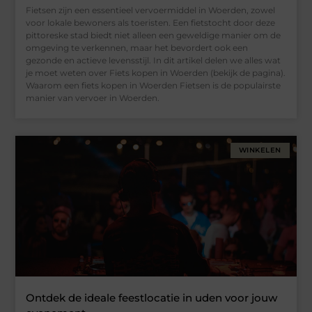
Fietsen zijn een essentieel vervoermiddel in Woerden, zowel
voor lokale bewoners als toeristen. Een fietstocht door deze
pittoreske stad biedt niet alleen een geweldige manier om de
omgeving te verkennen, maar het bevordert ook een
gezonde en actieve levensstijl. In dit artikel delen we alles wat
je moet weten over Fiets kopen in Woerden (bekijk de pagina).
Waarom een fiets kopen in Woerden Fietsen is de populairste
manier van vervoer in Woerden.
WINKELEN
Ontdek de ideale feestlocatie in uden voor jouw