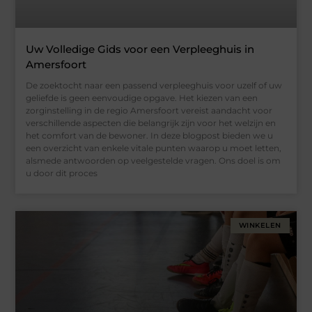
Uw Volledige Gids voor een Verpleeghuis in
Amersfoort
De zoektocht naar een passend verpleeghuis voor uzelf of uw
geliefde is geen eenvoudige opgave. Het kiezen van een
zorginstelling in de regio Amersfoort vereist aandacht voor
verschillende aspecten die belangrijk zijn voor het welzijn en
het comfort van de bewoner. In deze blogpost bieden we u
een overzicht van enkele vitale punten waarop u moet letten,
alsmede antwoorden op veelgestelde vragen. Ons doel is om
u door dit proces
WINKELEN