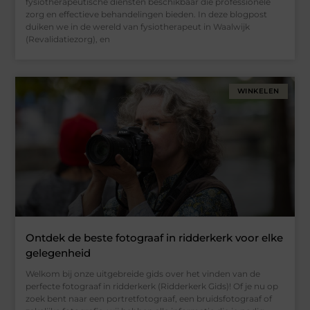
fysiotherapeutische diensten beschikbaar die professionele
zorg en effectieve behandelingen bieden. In deze blogpost
duiken we in de wereld van fysiotherapeut in Waalwijk
(Revalidatiezorg), en
WINKELEN
Ontdek de beste fotograaf in ridderkerk voor elke
gelegenheid
Welkom bij onze uitgebreide gids over het vinden van de
perfecte fotograaf in ridderkerk (Ridderkerk Gids)! Of je nu op
zoek bent naar een portretfotograaf, een bruidsfotograaf of