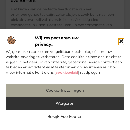
evenement
Het kiezen van de perfecte feestlocatie kan een
ontmoedigende taak zijn, zeker als je op zoek bent naar een
plek die zowel stijlvol als praktisch is. Gelukkig biedt
feestlocatie in Uden. Feestzaal. een unieke combinatie van
charme en functionaliteit, waardoor het de ideale keuze is
voor allerlei evenementen, van bruiloften tot bedrijfsfeesten.
Wij respecteren uw
In deze blogpost bespreken we waarom Uden een geweldige
privacy.
bestemming is voor evenementen en wat feestlocatie in
Uden
Wij gebruiken cookies en vergelijkbare technologieën om uw
website-ervaring te verbeteren. Deze cookies helpen ons inzicht te
krijgen in het gebruik van onze site, gepersonaliseerde content aan
te bieden en advertenties af te stemmen op uw interesses. Voor
meer informatie kunt u ons [
cookiebeleid
] raadplegen.
WINKELEN
Cookie-Instellingen
Weigeren
Bekijk Voorkeuren