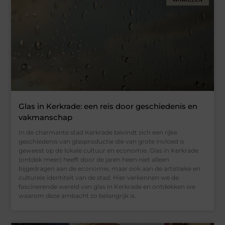
Glas in Kerkrade: een reis door geschiedenis en
vakmanschap
In de charmante stad Kerkrade bevindt zich een rijke
geschiedenis van glasproductie die van grote invloed is
geweest op de lokale cultuur en economie. Glas in Kerkrade
(ontdek meer) heeft door de jaren heen niet alleen
bijgedragen aan de economie, maar ook aan de artistieke en
culturele identiteit van de stad. Hier verkennen we de
fascinerende wereld van glas in Kerkrade en ontdekken we
waarom deze ambacht zo belangrijk is.