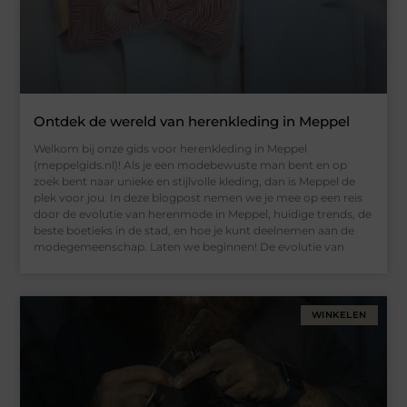
Ontdek de wereld van herenkleding in Meppel
Welkom bij onze gids voor herenkleding in Meppel
(meppelgids.nl)! Als je een modebewuste man bent en op
zoek bent naar unieke en stijlvolle kleding, dan is Meppel de
plek voor jou. In deze blogpost nemen we je mee op een reis
door de evolutie van herenmode in Meppel, huidige trends, de
beste boetieks in de stad, en hoe je kunt deelnemen aan de
modegemeenschap. Laten we beginnen! De evolutie van
WINKELEN