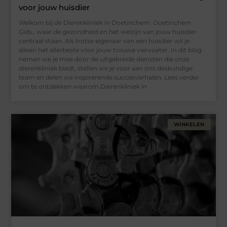
voor jouw huisdier
Welkom bij de Dierenkliniek in Doetinchem. Doetinchem
Gids., waar de gezondheid en het welzijn van jouw huisdier
centraal staan. Als trotse eigenaar van een huisdier wil je
alleen het allerbeste voor jouw trouwe viervoeter. In dit blog
nemen we je mee door de uitgebreide diensten die onze
dierenkliniek biedt, stellen we je voor aan ons deskundige
team en delen we inspirerende succesverhalen. Lees verder
om te ontdekken waarom Dierenkliniek in
WINKELEN