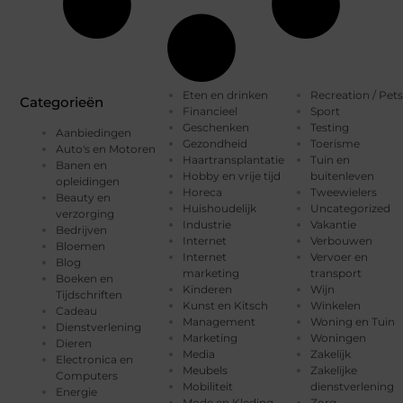
Eten en drinken
Recreation / Pets
Categorieën
Financieel
Sport
Geschenken
Testing
Aanbiedingen
Gezondheid
Toerisme
Auto's en Motoren
Haartransplantatie
Tuin en
Banen en
Hobby en vrije tijd
buitenleven
opleidingen
Horeca
Tweewielers
Beauty en
Huishoudelijk
Uncategorized
verzorging
Industrie
Vakantie
Bedrijven
Internet
Verbouwen
Bloemen
Internet
Vervoer en
Blog
marketing
transport
Boeken en
Kinderen
Wijn
Tijdschriften
Kunst en Kitsch
Winkelen
Cadeau
Management
Woning en Tuin
Dienstverlening
Marketing
Woningen
Dieren
Media
Zakelijk
Electronica en
Meubels
Zakelijke
Computers
Mobiliteit
dienstverlening
Energie
Mode en Kleding
Zorg