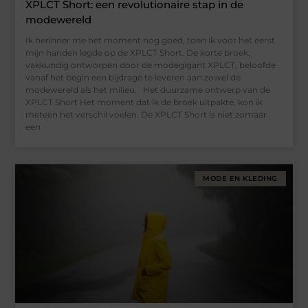
XPLCT Short: een revolutionaire stap in de
modewereld
Ik herinner me het moment nog goed, toen ik voor het eerst
mijn handen legde op de XPLCT Short. De korte broek,
vakkundig ontworpen door de modegigant XPLCT, beloofde
vanaf het begin een bijdrage te leveren aan zowel de
modewereld als het milieu. Het duurzame ontwerp van de
XPLCT Short Het moment dat ik de broek uitpakte, kon ik
meteen het verschil voelen. De XPLCT Short is niet zomaar
een
MODE EN KLEDING