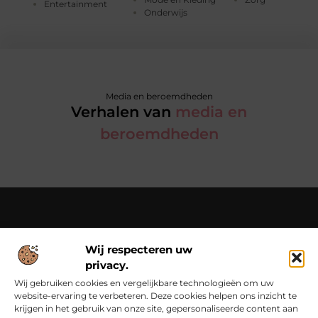
Entertainment
Onderwijs
Media en beroemdheden
Verhalen van
media en
beroemdheden
Over Chondropython
Wij respecteren uw
Van praktische tips tot bijzondere verhalen – lees en beleef
privacy.
het op Chondropython.nl.
Duik in een rijke verzameling artikelen die je inspireren en je
Wij gebruiken cookies en vergelijkbare technologieën om uw
dagelijks leven een frisse kijk geven.
website-ervaring te verbeteren. Deze cookies helpen ons inzicht te
krijgen in het gebruik van onze site, gepersonaliseerde content aan