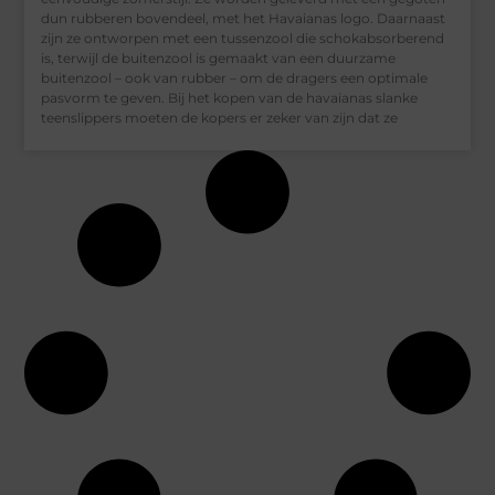
dun rubberen bovendeel, met het Havaianas logo. Daarnaast
zijn ze ontworpen met een tussenzool die schokabsorberend
is, terwijl de buitenzool is gemaakt van een duurzame
buitenzool – ook van rubber – om de dragers een optimale
pasvorm te geven. Bij het kopen van de havaianas slanke
teenslippers moeten de kopers er zeker van zijn dat ze