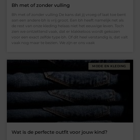
Bh met of zonder vulling
Bh met of zonder vulling De kans dat jij vroeg of laat toe bent
aan een andere bh is vrij groot. Een bh heeft namelijk net als
de rest van onze kleding helaas niet het eeuwige leven. Toch
zien we ontzettend vaak, dat er klakkeloos wordt gekozen
voor een exact zelfde type bh. Of dit heel verstandig is, dat valt
vaak nog maar te bezien. We zijn er ons vaak
MODE EN KLEDING
Wat is de perfecte outfit voor jouw kind?