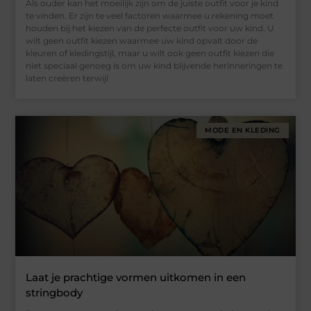
Als ouder kan het moeilijk zijn om de juiste outfit voor je kind
te vinden. Er zijn te veel factoren waarmee u rekening moet
houden bij het kiezen van de perfecte outfit voor uw kind. U
wilt geen outfit kiezen waarmee uw kind opvalt door de
kleuren of kledingstijl, maar u wilt ook geen outfit kiezen die
niet speciaal genoeg is om uw kind blijvende herinneringen te
laten creëren terwijl
MODE EN KLEDING
Laat je prachtige vormen uitkomen in een
stringbody