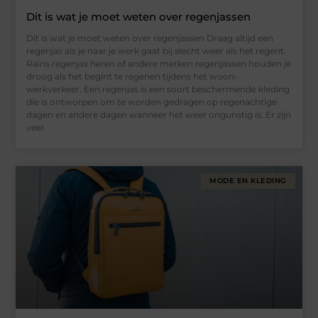
Dit is wat je moet weten over regenjassen
Dit is wat je moet weten over regenjassen Draag altijd een
regenjas als je naar je werk gaat bij slecht weer als het regent.
Rains regenjas heren of andere merken regenjassen houden je
droog als het begint te regenen tijdens het woon-
werkverkeer. Een regenjas is een soort beschermende kleding
die is ontworpen om te worden gedragen op regenachtige
dagen en andere dagen wanneer het weer ongunstig is. Er zijn
veel
MODE EN KLEDING