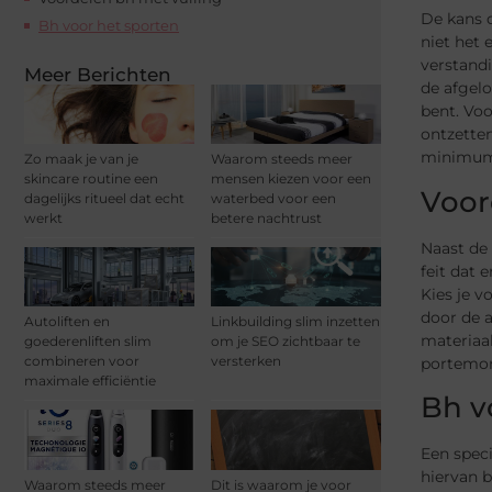
De kans d
Bh voor het sporten
niet het 
verstandi
Meer Berichten
de afgelo
bent. Voo
ontzetten
minimum w
Zo maak je van je
Waarom steeds meer
skincare routine een
mensen kiezen voor een
Voor
dagelijks ritueel dat echt
waterbed voor een
werkt
betere nachtrust
Naast de 
feit dat 
Kies je v
door de 
Autoliften en
Linkbuilding slim inzetten
materiaal
goederenliften slim
om je SEO zichtbaar te
combineren voor
versterken
portemo
maximale efficiëntie
Bh v
Een speci
hiervan 
Waarom steeds meer
Dit is waarom je voor