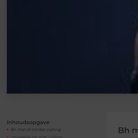
Inhoudsopgave
Bh m
Bh met of zonder vulling
Voordelen bh met vulling