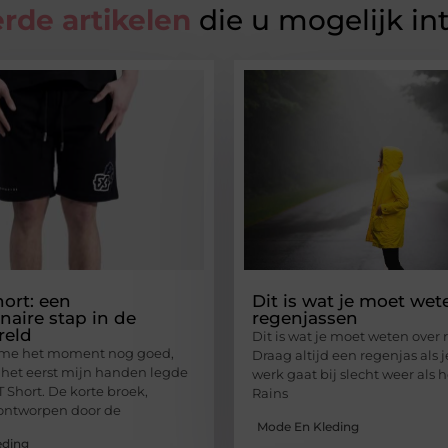
rde artikelen
die u mogelijk in
ort: een
Dit is wat je moet wet
naire stap in de
regenjassen
eld
Dit is wat je moet weten over
r me het moment nog goed,
Draag altijd een regenjas als j
r het eerst mijn handen legde
werk gaat bij slecht weer als h
 Short. De korte broek,
Rains
ontworpen door de
Mode En Kleding
eding