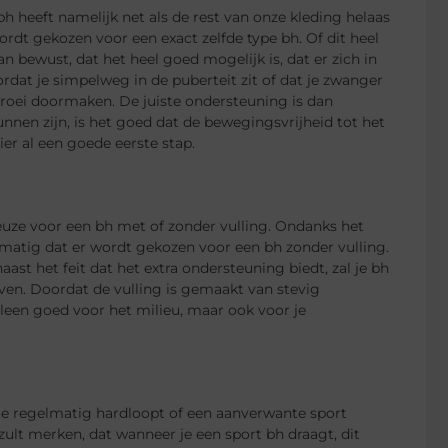
 bh heeft namelijk net als de rest van onze kleding helaas
ordt gekozen voor een exact zelfde type bh. Of dit heel
an bewust, dat het heel goed mogelijk is, dat er zich in
rdat je simpelweg in de puberteit zit of dat je zwanger
 groei doormaken. De juiste ondersteuning is dan
unnen zijn, is het goed dat de bewegingsvrijheid tot het
er al een goede eerste stap.
 keuze voor een bh met of zonder vulling. Ondanks het
lmatig dat er wordt gekozen voor een bh zonder vulling.
aast het feit dat het extra ondersteuning biedt, zal je bh
en. Doordat de vulling is gemaakt van stevig
lleen goed voor het milieu, maar ook voor je
 je regelmatig hardloopt of een aanverwante sport
zult merken, dat wanneer je een sport bh draagt, dit