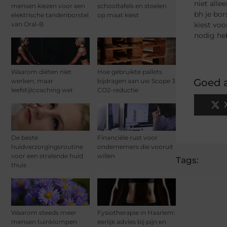
niet alle
mensen kiezen voor een
schooltafels en stoelen
bh je bo
elektrische tandenborstel
op maat kiest
van Oral-B
kiest voo
nodig heb
Waarom diëten niet
Hoe gebruikte pallets
Goed a
werken, maar
bijdragen aan uw Scope 3
leefstijlcoaching wel
CO2-reductie
De beste
Financiële rust voor
huidverzorgingsroutine
ondernemers die vooruit
voor een stralende huid
willen
Tags:
thuis
Waarom steeds meer
Fysiotherapie in Haarlem:
mensen tuinklompen
eerlijk advies bij pijn en