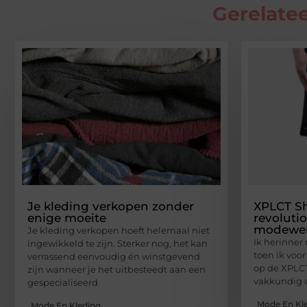
Gerelatee
Je kleding verkopen zonder
XPLCT Sh
enige moeite
revolutio
modewer
Je kleding verkopen hoeft helemaal niet
Ik herinne
ingewikkeld te zijn. Sterker nog, het kan
toen ik voo
verrassend eenvoudig én winstgevend
op de XPLCT
zijn wanneer je het uitbesteedt aan een
vakkundig 
gespecialiseerd
Mode En Kl
Mode En Kleding