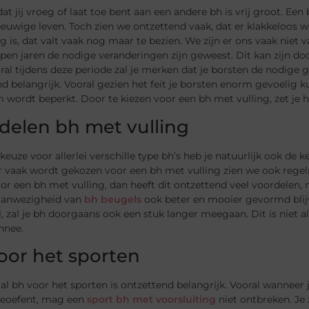
at jij vroeg of laat toe bent aan een andere bh is vrij groot. Een
eeuwige leven. Toch zien we ontzettend vaak, dat er klakkeloos w
g is, dat valt vaak nog maar te bezien. We zijn er ons vaak niet v
pen jaren de nodige veranderingen zijn geweest. Dit kan zijn doo
ral tijdens deze periode zal je merken dat je borsten de nodige
d belangrijk. Vooral gezien het feit je borsten enorm gevoelig k
ordt beperkt. Door te kiezen voor een bh met vulling, zet je hi
delen bh met vulling
keuze voor allerlei verschille type bh’s heb je natuurlijk ook de
er vaak wordt gekozen voor een bh met vulling zien we ook rege
oor een bh met vulling, dan heeft dit ontzettend veel voordelen, n
aanwezigheid van
bh beugels
ook beter en mooier gevormd blijv
, zal je bh doorgaans ook een stuk langer meegaan. Dit is niet a
nnee.
oor het sporten
al bh voor het sporten is ontzettend belangrijk. Vooral wanneer
beoefent, mag een
sport bh met voorsluiting
niet ontbreken. Je 