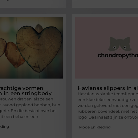
prachtige vormen
Havianas slippers in a
 in een stringbody
Havaianas slanke teenslippe
rouwen dragen, als ze een
een klassieke, eenvoudige zom
e avond gepland hebben, hun
worden geleverd met een ge
erie. En die bestaat over het
rubberen bovendeel, met het
it een beha en een
logo. Daarnaast zijn ze ontwo
eding
Mode En Kleding