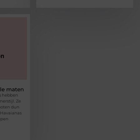
lle maten
rs hebben
erstijl. Ze
goten dun
 Havaianas
rpen