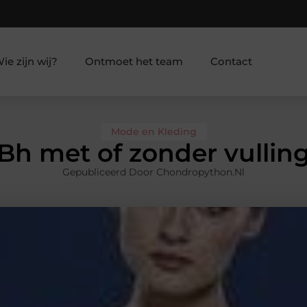
ie zijn wij?
Ontmoet het team
Contact
Mode en Kleding
Bh met of zonder vullin
Gepubliceerd Door Chondropython.nl