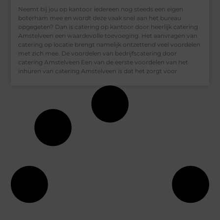
Neemt bij jou op kantoor iedereen nog steeds een eigen
boterham mee en wordt deze vaak snel aan het bureau
opgegeten? Dan is catering op kantoor door heerlijk catering
Amstelveen een waardevolle toevoeging. Het aanvragen van
catering op locatie brengt namelijk ontzettend veel voordelen
met zich mee. De voordelen van bedrijfscatering door
catering Amstelveen Een van de eerste voordelen van het
inhuren van catering Amstelveen is dat het zorgt voor