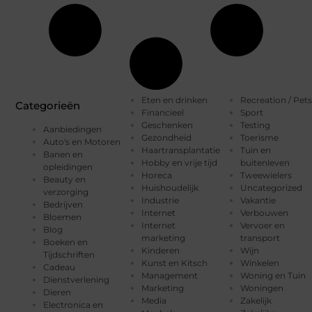
Eten en drinken
Recreation / Pets
Categorieën
Financieel
Sport
Geschenken
Testing
Aanbiedingen
Gezondheid
Toerisme
Auto's en Motoren
Haartransplantatie
Tuin en
Banen en
Hobby en vrije tijd
buitenleven
opleidingen
Horeca
Tweewielers
Beauty en
Huishoudelijk
Uncategorized
verzorging
Industrie
Vakantie
Bedrijven
Internet
Verbouwen
Bloemen
Internet
Vervoer en
Blog
marketing
transport
Boeken en
Kinderen
Wijn
Tijdschriften
Kunst en Kitsch
Winkelen
Cadeau
Management
Woning en Tuin
Dienstverlening
Marketing
Woningen
Dieren
Media
Zakelijk
Electronica en