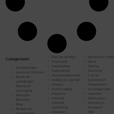
Eten en drinken
Recreation / Pets
Categorieën
Financieel
Sport
Geschenken
Testing
Aanbiedingen
Gezondheid
Toerisme
Auto's en Motoren
Haartransplantatie
Tuin en
Banen en
Hobby en vrije tijd
buitenleven
opleidingen
Horeca
Tweewielers
Beauty en
Huishoudelijk
Uncategorized
verzorging
Industrie
Vakantie
Bedrijven
Internet
Verbouwen
Bloemen
Internet
Vervoer en
Blog
marketing
transport
Boeken en
Kinderen
Wijn
Tijdschriften