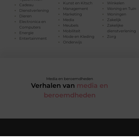
Kunst en Kitsch
Winkelen
Cadeau
Management
Woning en Tuin
Dienstverlening
Marketing
Woningen
Dieren
Media
Zakelijk
Electronica en
Meubels
Zakelijke
Computers
Mobiliteit
dienstverlening
Energie
Mode en Kleding
Zorg
Entertainment
Onderwijs
Media en beroemdheden
Verhalen van
media en
beroemdheden