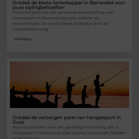
Ontdek de beste herenkapper in Barneveld voor
jouw stylingbehoeften
De laatste jaren is er een groeiende belangstelling voor
herenkapper in Barneveld (ga naar website) en
mannenmode. Dit wordt steeds duidelijker door de
toenemende vraag
Winkelen
Ontdek de verborgen parel van hengelsport in
Goes
Als je op zoek bent naar een geweldige viservaring, dan is
hengelsport in Goes (Goes Gids) precies wat je zoekt. Gelegen
in het hart van