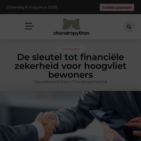
Zaterdag 8 Augustus 2026
Artikel plaatsen
Winkelen
De sleutel tot financiële
zekerheid voor hoogvliet
bewoners
Gepubliceerd Door Chondropython.nl