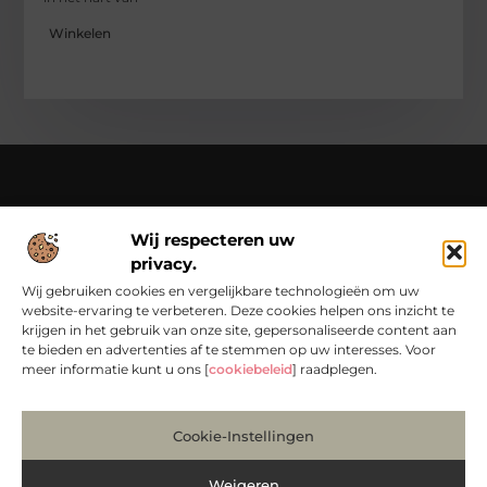
Winkelen
Over Chondropython
Wij respecteren uw
Van praktische tips tot bijzondere verhalen – lees en beleef
privacy.
het op Chondropython.nl.
Duik in een rijke verzameling artikelen die je inspireren en je
Wij gebruiken cookies en vergelijkbare technologieën om uw
dagelijks leven een frisse kijk geven.
website-ervaring te verbeteren. Deze cookies helpen ons inzicht te
krijgen in het gebruik van onze site, gepersonaliseerde content aan
Bericht categorie
te bieden en advertenties af te stemmen op uw interesses. Voor
meer informatie kunt u ons [
cookiebeleid
] raadplegen.
Main Links
Cookie-Instellingen
Koop Backlinks: Bouw Slim aan Jouw Online Autoriteit
Manieren om Geld te Verdienen met Mijn Website: Zo Maak Je van Bezoekers Betalers
Weigeren