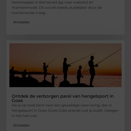
herenkapper in Barneveld (ga naar website) en
mannenmode. Dit wordt steeds duidelijker door de
toenemende vraag
Winkelen
Ontdek de verborgen parel van hengelsport in
Goes
Als je op zoek bent naar een geweldige viservaring, dan is
hengelsport in Goes (Goes Gids) precies wat je zoekt. Gelegen
in het hart van
Winkelen