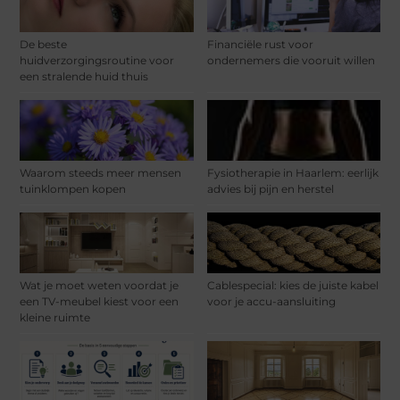
De beste
Financiële rust voor
huidverzorgingsroutine voor
ondernemers die vooruit willen
een stralende huid thuis
Waarom steeds meer mensen
Fysiotherapie in Haarlem: eerlijk
tuinklompen kopen
advies bij pijn en herstel
Wat je moet weten voordat je
Cablespecial: kies de juiste kabel
een TV-meubel kiest voor een
voor je accu-aansluiting
kleine ruimte