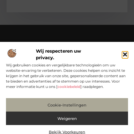
Over Chondropython
Wij respecteren uw
Van praktische tips tot bijzondere verhalen – lees en beleef
privacy.
het op Chondropython.nl.
Duik in een rijke verzameling artikelen die je inspireren en je
Wij gebruiken cookies en vergelijkbare technologieën om uw
dagelijks leven een frisse kijk geven.
website-ervaring te verbeteren. Deze cookies helpen ons inzicht te
krijgen in het gebruik van onze site, gepersonaliseerde content aan
Bericht categorie
te bieden en advertenties af te stemmen op uw interesses. Voor
meer informatie kunt u ons [
cookiebeleid
] raadplegen.
Main Links
Cookie-Instellingen
Koop Backlinks: Bouw Slim aan Jouw Online Autoriteit
Manieren om Geld te Verdienen met Mijn Website: Zo Maak Je van Bezoekers Betalers
Weigeren
Bekijk Voorkeuren