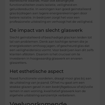
esthetische waarde, maar ook belangrijke
functionaliteiten zoals isolatie, veiligheid en
geluidsreductie. In woningen kan goed geïnstalleerd
glas bijdragen aan lagere energierekeningen door
betere isolatie. In bedrijven zorgt het voor een
professionele uitstraling en verhoogt het de veiligheid.
De impact van slecht glaswerk
Slecht geïnstalleerd of beschadigd glas kan leiden tot
tal van problemen. Denk aan tochtige ramen die je
energiekosten omhoog jagen, of gescheurd glas dat
een veiligheidsrisico vormt. Voor bedrijven kan dit zelfs
klanten afstoten. Daarom is het cruciaal om te
investeren in hoogwaardig glaswerk en ervaren
glaszetters.
Het esthetische aspect
Naast functionele voordelen, draagt mooi glas bij aan
de uitstraling van je pand. Of het nu gaat om een
strakke glazen gevel in een bedrijfsgebouw of stijlvolle
ramen in een woning, kwalitatief glaswerk kan de
algehele uitstraling aanzienlijk verbeteren.
Veelvoorkomende