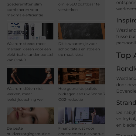
ontspanne
goederenliften slim
om je SEO zichtbaar te
werkneme
combineren voor
versterken
maximale efficiëntie
Inspi
Westland
frisse bu
persoonli
Waarom steeds meer
Dit is waarom je voor
mensen kiezen voor een
schooltafels en stoelen
Top A
elektrische tandenborstel
op maat kiest
van Oral-B
Rondl
Westland
door dez
Waarom diëten niet
Hoe gebruikte pallets
Bovendie
werken, maar
bijdragen aan uw Scope 3
leefstijlcoaching wel
CO2-reductie
Strand
De nabijh
volleybal
en biede
De beste
Financiële rust voor
huidverzorgingsroutine
ondernemers die vooruit