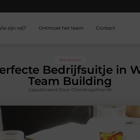
ie zijn wij?
Ontmoet het team
Contact
Winkelen
rfecte Bedrijfsuitje in 
Team Building
Gepubliceerd Door Chondropython.nl