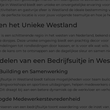
itje in Westland biedt een unieke en onvergetelijke ervaring voo
ctiviteiten en gastvrije sfeer is Westland de ideale bestemming 
de perfecte locatie is voor jouw volgende teamuitje en hoe je h
en het Unieke Westland
is een schitterende regio in het westen van Nederland, bekend o
e dorpjes. Deze unieke omgeving biedt een prachtig decor voor all
delingen tot rondleidingen door kassen, er is voor elk wat wils.
m de kans om te ontsnappen aan de dagelijkse sleur en samen ni
delen van een Bedrijfsuitje in We
Building en Samenwerking
jfsuitje in Westland biedt talloze mogelijkheden voor team buildi
dingworkshops en sportieve uitdagingen, helpen medewerkers 
it draagt bij aan een betere dynamiek op de werkvloer en verho
ogde Medewerkerstevredenheid
iseren van een bedrijfsuitje toont waardering voor de inzet va