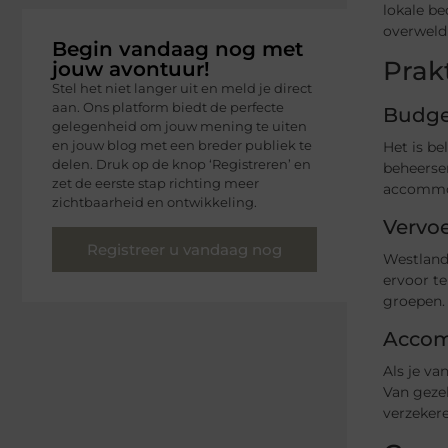
lokale b
overweldi
Begin vandaag nog met
Prak
jouw avontuur!
Stel het niet langer uit en meld je direct
aan. Ons platform biedt de perfecte
Budge
gelegenheid om jouw mening te uiten
en jouw blog met een breder publiek te
Het is be
delen. Druk op de knop ‘Registreren’ en
beheersen
zet de eerste stap richting meer
accommod
zichtbaarheid en ontwikkeling.
Vervo
Registreer u vandaag nog
Westland 
ervoor te
groepen.
Acco
Als je v
Van gezel
verzekere