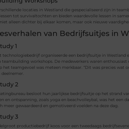
uilding Workshops
erschillende locaties in Westland die gespecialiseerd zijn in t
lessen tot survivaltochten en bieden waardevolle lessen in sa
niet alleen dichter bij elkaar komen, maar ook nieuwe vaardighe
esverhalen van Bedrijfsuitjes in 
tudy 1
 technologiebedrijf organiseerde een bedrijfsuitje in Westland
n teambuilding workshops. De medewerkers waren enthousiast ove
p het teamgevoel was meteen merkbaar. “Dit was precies wat o
n deelnemer.
tudy 2
tingbureau besloot hun jaarlijkse bedrijfsuitje op het strand v
ten en ontspanning, zoals yoga en beachvolleybal, was het een 
ich meer gewaardeerd en gemotiveerd voelden na deze dag.
tudy 3
elgroot productiebedrijf koos voor een tweedaags bedrijfseven