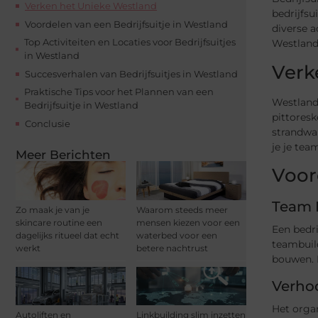
Verken het Unieke Westland
bedrijfsu
Voordelen van een Bedrijfsuitje in Westland
diverse a
Top Activiteiten en Locaties voor Bedrijfsuitjes
Westland 
in Westland
Verk
Succesverhalen van Bedrijfsuitjes in Westland
Praktische Tips voor het Plannen van een
Westland 
Bedrijfsuitje in Westland
pittoresk
Conclusie
strandwan
je je tea
Meer Berichten
Voor
Team 
Zo maak je van je
Waarom steeds meer
skincare routine een
mensen kiezen voor een
Een bedri
dagelijks ritueel dat echt
waterbed voor een
teambuil
werkt
betere nachtrust
bouwen. D
Verho
Het organ
Autoliften en
Linkbuilding slim inzetten