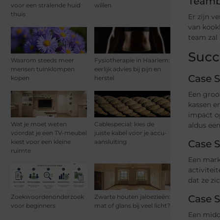
Teamb
voor een stralende huid
willen
thuis
Er zijn v
van kook
team zal 
Succ
Waarom steeds meer
Fysiotherapie in Haarlem:
mensen tuinklompen
eerlijk advies bij pijn en
Case S
kopen
herstel
Een groot
kassen e
impact o
Wat je moet weten
Cablespecial: kies de
aldus ee
voordat je een TV-meubel
juiste kabel voor je accu-
Case S
kiest voor een kleine
aansluiting
ruimte
Een marke
activitei
dat ze z
Case S
Zoekwoordenonderzoek
Zwarte houten jaloezieën:
voor beginners
mat of glans bij veel licht?
Een midd