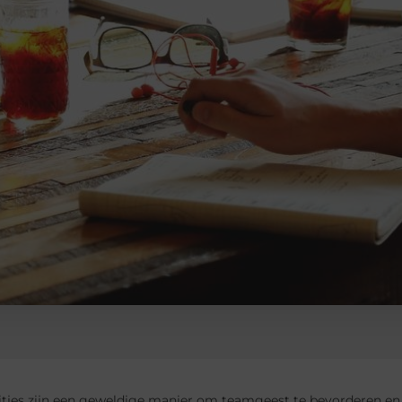
uitjes zijn een geweldige manier om teamgeest te bevorderen e