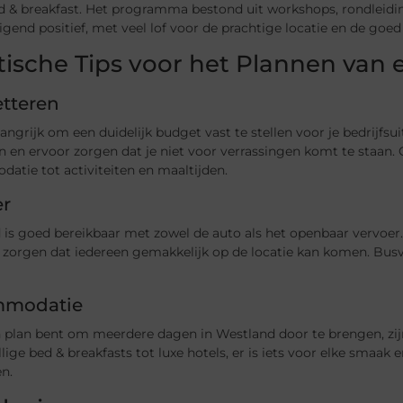
ed & breakfast. Het programma bestond uit workshops, rondleidi
gend positief, met veel lof voor de prachtige locatie en de go
tische Tips voor het Plannen van e
tteren
langrijk om een duidelijk budget vast te stellen voor je bedrijfsu
 en ervoor zorgen dat je niet voor verrassingen komt te staan. 
atie tot activiteiten en maaltijden.
er
is goed bereikbaar met zowel de auto als het openbaar vervoer.
 zorgen dat iedereen gemakkelijk op de locatie kan komen. Busv
mmodatie
an plan bent om meerdere dagen in Westland door te brengen, z
lige bed & breakfasts tot luxe hotels, er is iets voor elke smaak
n.