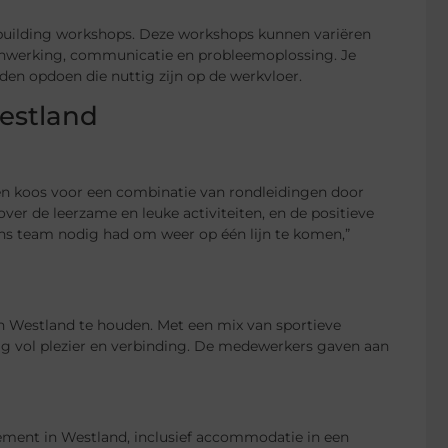
eambuilding workshops. Deze workshops kunnen variëren
menwerking, communicatie en probleemoplossing. Je
den opdoen die nuttig zijn op de werkvloer.
Westland
 en koos voor een combinatie van rondleidingen door
r de leerzame en leuke activiteiten, en de positieve
ns team nodig had om weer op één lijn te komen,”
an Westland te houden. Met een mix van sportieve
dag vol plezier en verbinding. De medewerkers gaven aan
ement in Westland, inclusief accommodatie in een