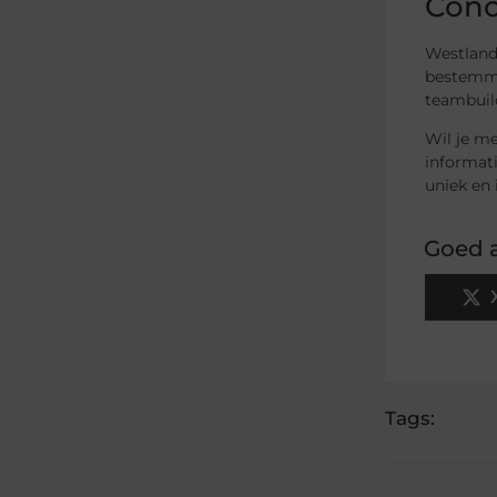
Conc
Westland 
bestemmin
teambuild
Wil je me
informat
uniek en 
Goed a
Tags: