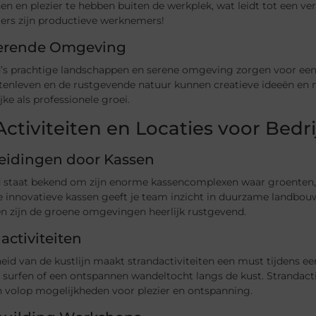
n en plezier te hebben buiten de werkplek, wat leidt tot een v
rs zijn productieve werknemers!
rerende Omgeving
’s prachtige landschappen en serene omgeving zorgen voor een i
itenleven en de rustgevende natuur kunnen creatieve ideeën en 
jke als professionele groei.
ctiviteiten en Locaties voor Bedri
eidingen door Kassen
 staat bekend om zijn enorme kassencomplexen waar groenten, 
e innovatieve kassen geeft je team inzicht in duurzame landbou
n zijn de groene omgevingen heerlijk rustgevend.
activiteiten
eid van de kustlijn maakt strandactiviteiten een must tijdens 
, surfen of een ontspannen wandeltocht langs de kust. Strandact
n volop mogelijkheden voor plezier en ontspanning.