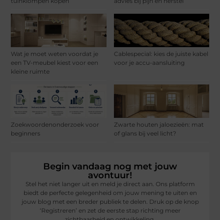
tuinklompen kopen
advies bij pijn en herstel
Wat je moet weten voordat je
Cablespecial: kies de juiste kabel
een TV-meubel kiest voor een
voor je accu-aansluiting
kleine ruimte
Zoekwoordenonderzoek voor
Zwarte houten jaloezieën: mat
beginners
of glans bij veel licht?
Begin vandaag nog met jouw
avontuur!
Stel het niet langer uit en meld je direct aan. Ons platform
biedt de perfecte gelegenheid om jouw mening te uiten en
jouw blog met een breder publiek te delen. Druk op de knop
‘Registreren’ en zet de eerste stap richting meer
zichtbaarheid en ontwikkeling.