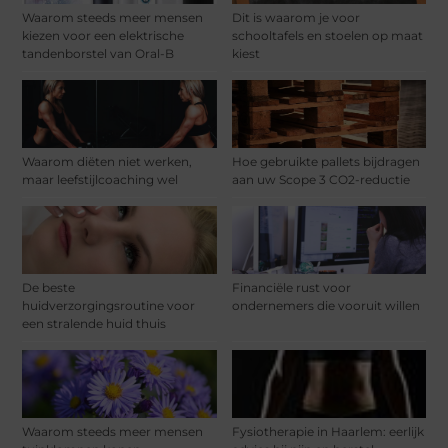
Waarom steeds meer mensen
Dit is waarom je voor
kiezen voor een elektrische
schooltafels en stoelen op maat
tandenborstel van Oral-B
kiest
Waarom diëten niet werken,
Hoe gebruikte pallets bijdragen
maar leefstijlcoaching wel
aan uw Scope 3 CO2-reductie
De beste
Financiële rust voor
huidverzorgingsroutine voor
ondernemers die vooruit willen
een stralende huid thuis
Waarom steeds meer mensen
Fysiotherapie in Haarlem: eerlijk