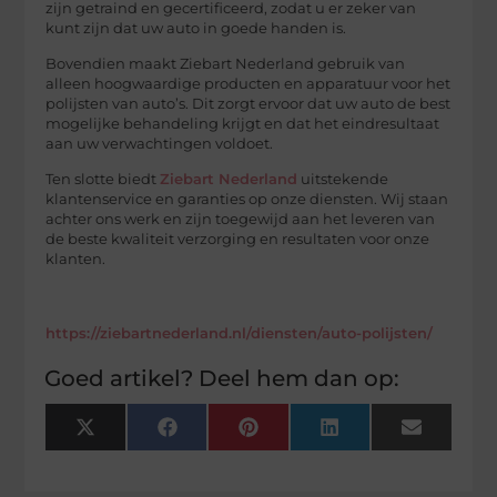
zijn getraind en gecertificeerd, zodat u er zeker van
kunt zijn dat uw auto in goede handen is.
Bovendien maakt Ziebart Nederland gebruik van
alleen hoogwaardige producten en apparatuur voor het
polijsten van auto’s. Dit zorgt ervoor dat uw auto de best
mogelijke behandeling krijgt en dat het eindresultaat
aan uw verwachtingen voldoet.
Ten slotte biedt
Ziebart Nederland
uitstekende
klantenservice en garanties op onze diensten. Wij staan
achter ons werk en zijn toegewijd aan het leveren van
de beste kwaliteit verzorging en resultaten voor onze
klanten.
https://ziebartnederland.nl/diensten/auto-polijsten/
Goed artikel? Deel hem dan op:
X
Facebook
Pinterest
LinkedIn
Email
(Twitter)