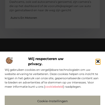
Dashcams, ook wel autocamera’s genoemd, zijn camera’s
die op het dashboard of de vooruitkijkspiegel van uw auto
zijn geïnstalleerd en naar de weg zijn gericht
Auto's En Motoren
Over Chondropython
Wij respecteren uw
Van praktische tips tot bijzondere verhalen – lees en beleef
privacy.
het op Chondropython.nl.
Duik in een rijke verzameling artikelen die je inspireren en je
Wij gebruiken cookies en vergelijkbare technologieën om uw
dagelijks leven een frisse kijk geven.
website-ervaring te verbeteren. Deze cookies helpen ons inzicht te
krijgen in het gebruik van onze site, gepersonaliseerde content aan
Bericht categorie
te bieden en advertenties af te stemmen op uw interesses. Voor
meer informatie kunt u ons [
cookiebeleid
] raadplegen.
Cookie-Instellingen
Main Links