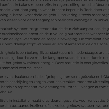
d perfect in balans moeten zijn. In tegenstelling tot schuifdeu
l maakt voor doorgangen waar breedte beperkt is. Toch doen ze 
logie, betrouwbaarheid en gebruikservaring. Steeds meer organis
leven kiezen voor deze toegangsoplossingen vanwege hun univer
matisch systeem zorgt ervoor dat de deur zich aanpast aan de 
re draaisnelheden opent de deur volledig automatisch wanneer 
en van de lage weerstand en soepele beweging. De combinatie va
ur onmiddellijk stopt wanneer er iets of iemand in de draaizone
uinigheid is een belangrijk aandachtspunt in hedendaagse arch
eraan bij doordat ze minder lang openstaan dan traditionele deu
uikt het gebouw minder energie. Deze reductie in energieverli
rzaamheid centraal staat.
rp van draaideuren is de afgelopen jaren sterk geëvolueerd. Gl
erde aandrijvingen zorgen voor een strakke, moderne uitstraling.
, hotels en representatieve ontvangstruimtes — voegen automati
gebouw.
iliteit in installatie maakt draaideuren geschikt voor renovati
eerd in bestaande kozijnen of als volledig nieuw systeem word