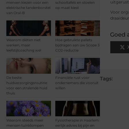
uitgerus
mensen kiezen voor een
schooltafels en stoelen
elektrische tandenborstel
op maat kiest
Voor org
van Oral-B
draaideur
Goed a
Waarom diëten niet
Hoe gebruikte pallets
werken, maar
bijdragen aan uw Scope 3
leefstijlcoaching wel
CO2-reductie
De beste
Financiële rust voor
Tags:
huidverzorgingsroutine
ondernemers die vooruit
voor een stralende huid
willen
thuis
Waarom steeds meer
Fysiotherapie in Haarlem:
mensen tuinklompen
eerlijk advies bij pijn en