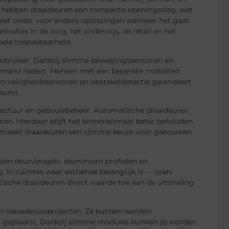
ren hebben draaideuren een compacte openingsslag, wat
niet onder voor andere oplossingen wanneer het gaat
aties in de zorg, het onderwijs, de retail en het
sele toepasbaarheid.
gebruiker. Dankzij slimme bewegingssensoren en
iemand nadert. Mensen met een beperkte mobiliteit
n veiligheidssensoren en obstakeldetectie garandeert
 komt.
itectuur en gebouwbeheer. Automatische draaideuren
ren. Hierdoor blijft het binnenklimaat beter behouden
es maakt draaideuren een slimme keuze voor gebouwen
azen deurvleugels, aluminium profielen en
 In ruimtes waar esthetiek belangrijk is — zoals
sche draaideuren direct waarde toe aan de uitstraling
es én nieuwbouwprojecten. Ze kunnen worden
en geplaatst. Dankzij slimme modules kunnen ze worden