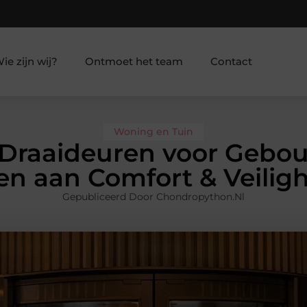
ie zijn wij?
Ontmoet het team
Contact
Woning en Tuin
 Draaideuren voor Gebo
en aan Comfort & Veilig
Gepubliceerd Door Chondropython.nl