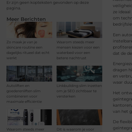
Er zijn geen kopteksten gevonden op deze
veilighei
pagina.
ze ideaa
om techno
Meer Berichten
bedrijfs
Een auto
instelba
Zo maak je van je
Waarom steeds meer
profiter
skincare routine een
mensen kiezen voor een
dagelijks ritueel dat echt
waterbed voor een
dat de de
werkt
betere nachtrust
Energiez
dragen hi
en verbr
waar duu
Autoliften en
Linkbuilding slim inzetten
goederenliften slim
om je SEO zichtbaar te
Het ontwe
combineren voor
versterken
geïntegre
maximale efficiëntie
kantoren
van het 
De flexib
geïntegr
Waarom steeds meer
Dit is waarom je voor