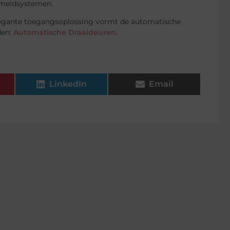
dmeldsystemen.
elegante toegangsoplossing vormt de automatische
den:
Automatische Draaideuren
.
LinkedIn
Email