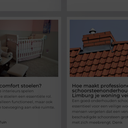
 comfort stoelen?
Hoe maakt profession
schoorsteenonderhou
interieurs spelen
Limburg je woning vei
 stoelen een essentiële rol.
Een goed onderhouden schoor
 alleen functioneel, maar ook
essentieel voor een veilige wo
le toevoeging aan elke ruimte.
mensen vergeten dat een verv
beschadigde schoorsteen grote
Tuin
met zich meebrengt. Denk