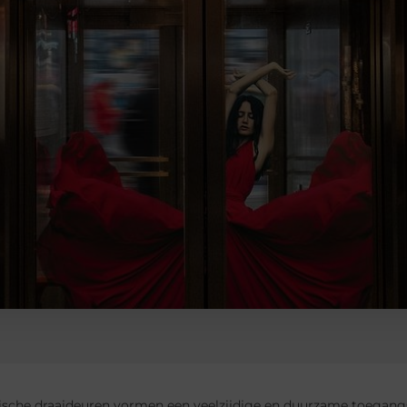
sche draaideuren vormen een veelzijdige en duurzame toegang