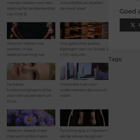
mensen kiezen voor een
schooltafels en stoelen
elektrische tandenborstel
op maat kiest
Goed a
van Oral-B
Waarom diëten niet
Hoe gebruikte pallets
werken, maar
bijdragen aan uw Scope 3
leefstijlcoaching wel
CO2-reductie
Tags:
De beste
Financiële rust voor
huidverzorgingsroutine
ondernemers die vooruit
voor een stralende huid
willen
thuis
Waarom steeds meer
Fysiotherapie in Haarlem:
mensen tuinklompen
eerlijk advies bij pijn en