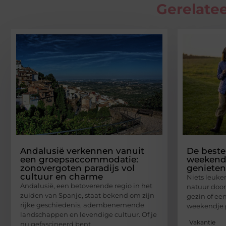
Gerelatee
Andalusië verkennen vanuit
De beste
een groepsaccommodatie:
weekend 
zonovergoten paradijs vol
genieten
cultuur en charme
Niets leuke
Andalusië, een betoverende regio in het
natuur door
zuiden van Spanje, staat bekend om zijn
gezin of ee
rijke geschiedenis, adembenemende
weekendje 
landschappen en levendige cultuur. Of je
Vakantie
nu gefascineerd bent