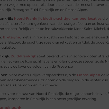
nemen we je mee op een reis door enkele van de meest betovere
nkrijk, Bretagne, Zuid-Frankrijk en de Franse Alpen.
ankrijk:
Noord-Frankrijk biedt prachtige kampeerlocaties
die 
nisfanaten. Je kunt genieten van de rustige sfeer aan de kust 
 verkennen. Bekijk zeker de indrukwekkende Mont Saint-Michel, d
:
Bretagne
, met zijn ruige kustlijn en historische bezienswaa
rs. Bezoek de prachtige roze granietkust en ontdek de oude Kelti
 galettes.
krijk:
Zuid-Frankrijk
staat bekend om zijn zonovergoten strand
 geniet van de luxe jachthavens en glamoureuze steden zoals Ni
, zoals de lavendelvelden van de Provence.
lpen:
Voor avontuurlijke kampeerders zijn de
Franse Alpen
de i
 van adembenemende uitzichten op de bergen. In de winter kun
den zoals Chamonix en Courchevel.
kiest voor de rust van Noord-Frankrijk, de ruige schoonheid van 
pen, kamperen in Frankrijk is een onvergetelijke ervaring.
glampings.nl/