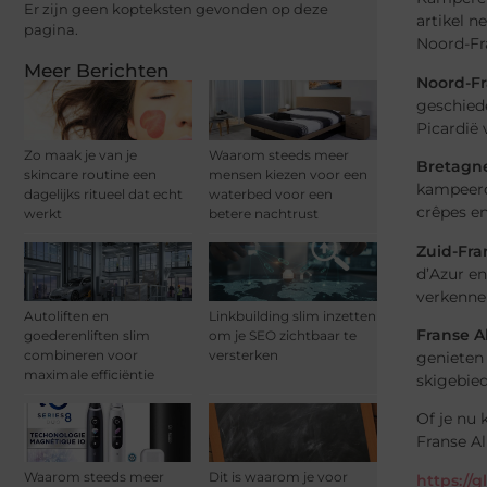
Er zijn geen kopteksten gevonden op deze
artikel 
pagina.
Noord-Fra
Meer Berichten
Noord-Fr
geschiede
Picardië
Zo maak je van je
Waarom steeds meer
Bretagne
skincare routine een
mensen kiezen voor een
kampeerde
dagelijks ritueel dat echt
waterbed voor een
crêpes en
werkt
betere nachtrust
Zuid-Fran
d’Azur en
verkennen
Autoliften en
Linkbuilding slim inzetten
Franse A
goederenliften slim
om je SEO zichtbaar te
combineren voor
versterken
genieten
maximale efficiëntie
skigebie
Of je nu 
Franse Al
Waarom steeds meer
Dit is waarom je voor
https://