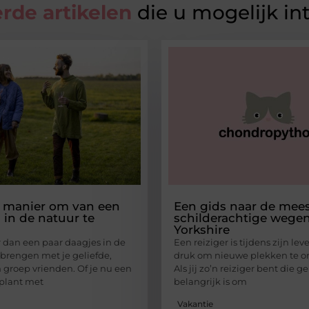
rde artikelen
die u mogelijk in
 manier om van een
Een gids naar de mee
in de natuur te
schilderachtige wegen
Yorkshire
r dan een paar daagjes in de
Een reiziger is tijdens zijn leve
brengen met je geliefde,
druk om nieuwe plekken te o
n groep vrienden. Of je nu een
Als jij zo’n reiziger bent die g
plant met
belangrijk is om
Vakantie