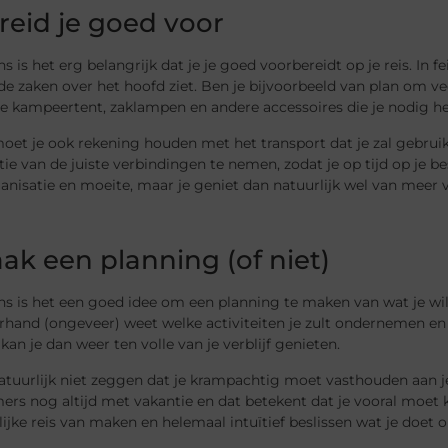
ereid je goed voor
s is het erg belangrijk dat je je goed voorbereidt op je reis. In f
de zaken over het hoofd ziet. Ben je bijvoorbeeld van plan om v
 kampeertent, zaklampen en andere accessoires die je nodig heb
oet je ook rekening houden met het transport dat je zal gebruike
ie van de juiste verbindingen te nemen, zodat je op tijd op je
nisatie en moeite, maar je geniet dan natuurlijk wel van meer vr
aak een planning (of niet)
ns is het een goed idee om een planning te maken van wat je wi
rhand (ongeveer) weet welke activiteiten je zult ondernemen en 
kan je dan weer ten volle van je verblijf genieten.
atuurlijk niet zeggen dat je krampachtig moet vasthouden aan j
rs nog altijd met vakantie en dat betekent dat je vooral moet k
ijke reis van maken en helemaal intuïtief beslissen wat je doet 