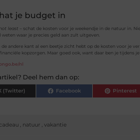
chat je budget in
not least
– schat de kosten voor je weekendje in de natuur in. Ni
weten waar je precies geld aan zult uitgeven.
n de andere kant al een beetje zicht hebt op de kosten voor je verb
financiële kopzorgen. Maar goed ook, want daar ben je tijdens j
bongo.be/nl
rtikel? Deel hem dan op:
X (Twitter)
Facebook
Pinterest
cadeau
,
natuur
,
vakantie