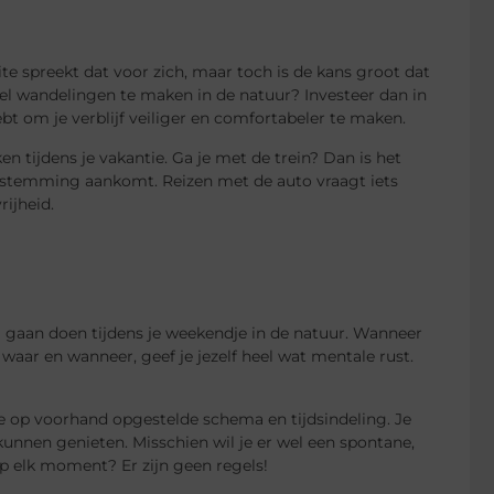
eite spreekt dat voor zich, maar toch is de kans groot dat
eel wandelingen te maken in de natuur? Investeer dan in
t om je verblijf veiliger en comfortabeler te maken.
n tijdens je vakantie. Ga je met de trein? Dan is het
 bestemming aankomt. Reizen met de auto vraagt iets
ijheid.
l gaan doen tijdens je weekendje in de natuur. Wanneer
waar en wanneer, geef je jezelf heel wat mentale rust.
e op voorhand opgestelde schema en tijdsindeling. Je
unnen genieten. Misschien wil je er wel een spontane,
op elk moment? Er zijn geen regels!