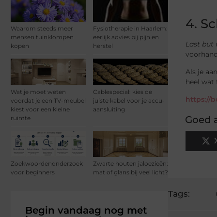
4. S
Waarom steeds meer
Fysiotherapie in Haarlem:
mensen tuinklompen
eerlijk advies bij pijn en
Last but 
kopen
herstel
voorhand 
Als je aa
heel wat 
Wat je moet weten
Cablespecial: kies de
https://
voordat je een TV-meubel
juiste kabel voor je accu-
kiest voor een kleine
aansluiting
Goed a
ruimte
Zoekwoordenonderzoek
Zwarte houten jaloezieën:
voor beginners
mat of glans bij veel licht?
Tags:
Begin vandaag nog met