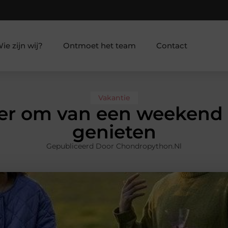
ie zijn wij?
Ontmoet het team
Contact
Vakantie
er om van een weekend i
genieten
Gepubliceerd Door Chondropython.nl