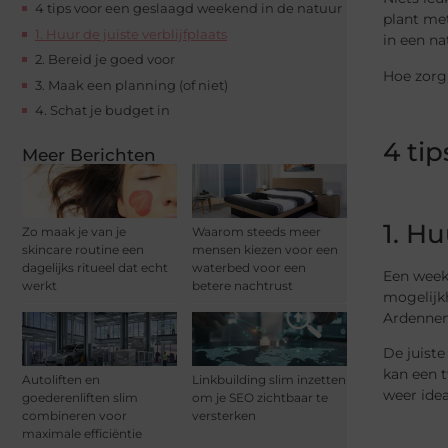
4 tips voor een geslaagd weekend in de natuur
plant met
1. Huur de juiste verblijfplaats
in een na
2. Bereid je goed voor
Hoe zorg 
3. Maak een planning (of niet)
4. Schat je budget in
4 ti
Meer Berichten
1. Hu
Zo maak je van je
Waarom steeds meer
skincare routine een
mensen kiezen voor een
dagelijks ritueel dat echt
waterbed voor een
Een weeke
werkt
betere nachtrust
mogelijk
Ardennen 
De juiste
kan een t
Autoliften en
Linkbuilding slim inzetten
weer idea
goederenliften slim
om je SEO zichtbaar te
combineren voor
versterken
maximale efficiëntie