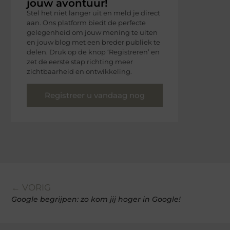
jouw avontuur!
Stel het niet langer uit en meld je direct
aan. Ons platform biedt de perfecte
gelegenheid om jouw mening te uiten
en jouw blog met een breder publiek te
delen. Druk op de knop ‘Registreren’ en
zet de eerste stap richting meer
zichtbaarheid en ontwikkeling.
Registreer u vandaag nog
← VORIG
Google begrijpen: zo kom jij hoger in Google!