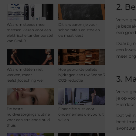
2. B
Vervolgen
Waarom steeds meer
Dit is waarom je voor
je bepaal
mensen kiezen voor een
schooltafels en stoelen
een goede
elektrische tandenborstel
op maat kiest
van Oral-B
Daarbij m
een kwest
meer orga
Waarom diëten niet
Hoe gebruikte pallets
werken, maar
bijdragen aan uw Scope 3
3. M
leefstijlcoaching wel
CO2-reductie
Vervolge
je op voo
Hierdoor 
De beste
Financiële rust voor
huidverzorgingsroutine
ondernemers die vooruit
Dat wil n
voor een stralende huid
willen
bent imme
thuis
avontuurl