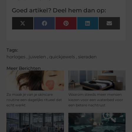
Goed artikel? Deel hem dan op:
X
Facebook
Pinterest
LinkedIn
Email
(Twitter)
Tags:
horloges
,
juwelen
,
quickjewels
,
sieraden
Meer Berichten
Zo maak je van je skincare
Waarom steeds meer mensen
routine een dagelijks ritueel dat
kiezen voor een waterbed voor
echt werkt
een betere nachtrust