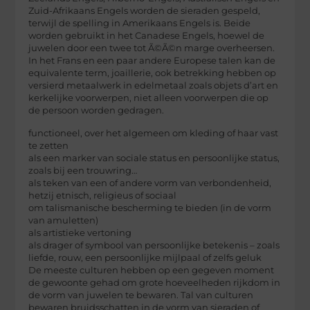
Zuid-Afrikaans Engels worden de sieraden gespeld,
terwijl de spelling in Amerikaans Engels is. Beide
worden gebruikt in het Canadese Engels, hoewel de
juwelen door een twee tot Ã©Ã©n marge overheersen.
In het Frans en een paar andere Europese talen kan de
equivalente term, joaillerie, ook betrekking hebben op
versierd metaalwerk in edelmetaal zoals objets d’art en
kerkelijke voorwerpen, niet alleen voorwerpen die op
de persoon worden gedragen.
functioneel, over het algemeen om kleding of haar vast
te zetten
als een marker van sociale status en persoonlijke status,
zoals bij een trouwring…
als teken van een of andere vorm van verbondenheid,
hetzij etnisch, religieus of sociaal
om talismanische bescherming te bieden (in de vorm
van amuletten)
als artistieke vertoning
als drager of symbool van persoonlijke betekenis – zoals
liefde, rouw, een persoonlijke mijlpaal of zelfs geluk
De meeste culturen hebben op een gegeven moment
de gewoonte gehad om grote hoeveelheden rijkdom in
de vorm van juwelen te bewaren. Tal van culturen
bewaren bruidsschatten in de vorm van sieraden of