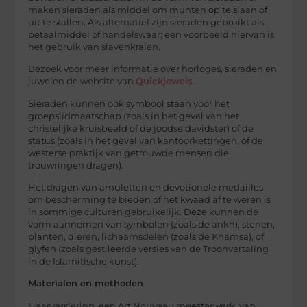
maken sieraden als middel om munten op te slaan of
uit te stallen. Als alternatief zijn sieraden gebruikt als
betaalmiddel of handelswaar; een voorbeeld hiervan is
het gebruik van slavenkralen.
Bezoek voor meer informatie over horloges, sieraden en
juwelen de website van
Quickjewels
.
Sieraden kunnen ook symbool staan voor het
groepslidmaatschap (zoals in het geval van het
christelijke kruisbeeld of de joodse davidster) of de
status (zoals in het geval van kantoorkettingen, of de
westerse praktijk van getrouwde mensen die
trouwringen dragen).
Het dragen van amuletten en devotionele medailles
om bescherming te bieden of het kwaad af te weren is
in sommige culturen gebruikelijk. Deze kunnen de
vorm aannemen van symbolen (zoals de ankh), stenen,
planten, dieren, lichaamsdelen (zoals de Khamsa), of
glyfen (zoals gestileerde versies van de Troonvertaling
in de Islamitische kunst).
Materialen en methoden
Haarversiering, een Art Nouveau meesterwerk; van