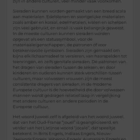
zijn in andere culturen, veel minder vaak voorkomen.
Sieraden kunnen worden gemaakt van een breed scala
aan materialen. Edelstenen en soortgelijke materialen
zoals amber en koraal, edelmetalen, kralen en schelpen
zijn veel gebruikt, en email is vaak belangrijk geweest.
In de meeste culturen kunnen sieraden worden
opgevat als een statussymbool, voor de
materiaaleigenschappen, de patronen of voor
betekenisvolle symbolen. Sieraden zijn gemaakt om
bijna elk lichaamsdeel te versieren, van haarspelden tot
teenringen, en zelfs genitale sieraden. De patronen van
het dragen van sieraden tussen de seksen, en door
kinderen en ouderen kunnen sterk verschillen tussen
culturen, maar volwassen vrouwen zijn de meest
consistente dragers van sieraden; in de moderne
Europese cultuur is de hoeveelheid die door volwassen
mannen wordt gedragen relatief laag in vergelijking
met andere culturen en andere perioden in de
Europese cultuur.
Het woord juweel zelf is afgeleid van het woord juweel,
dat van het Oud-Franse “jouel” is geangliciseerd, en
verder van het Latijnse woord “jocale”, dat speeltje
betekent. In Brits Engels, Indiaas Engels, Nieuw-
Zeelands Engels, Hiberno-Engels, Australisch Engels en