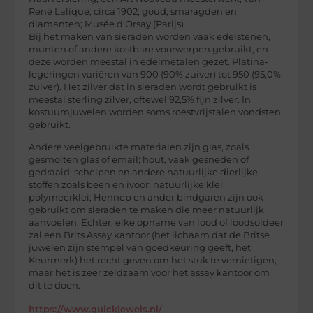
René Lalique; circa 1902; goud, smaragden en
diamanten; Musée d’Orsay (Parijs)
Bij het maken van sieraden worden vaak edelstenen,
munten of andere kostbare voorwerpen gebruikt, en
deze worden meestal in edelmetalen gezet. Platina-
legeringen variëren van 900 (90% zuiver) tot 950 (95,0%
zuiver). Het zilver dat in sieraden wordt gebruikt is
meestal sterling zilver, oftewel 92,5% fijn zilver. In
kostuumjuwelen worden soms roestvrijstalen vondsten
gebruikt.
Andere veelgebruikte materialen zijn glas, zoals
gesmolten glas of email; hout, vaak gesneden of
gedraaid; schelpen en andere natuurlijke dierlijke
stoffen zoals been en ivoor; natuurlijke klei;
polymeerklei; Hennep en ander bindgaren zijn ook
gebruikt om sieraden te maken die meer natuurlijk
aanvoelen. Echter, elke opname van lood of loodsoldeer
zal een Brits Assay kantoor (het lichaam dat de Britse
juwelen zijn stempel van goedkeuring geeft, het
Keurmerk) het recht geven om het stuk te vernietigen,
maar het is zeer zeldzaam voor het assay kantoor om
dit te doen.
https://www.quickjewels.nl/