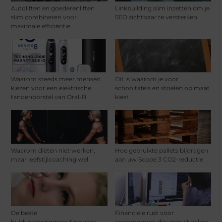
Autoliften en goederenliften
Linkbuilding slim inzetten om je
slim combineren voor
SEO zichtbaar te versterken
maximale efficiëntie
Waarom steeds meer mensen
Dit is waarom je voor
kiezen voor een elektrische
schooltafels en stoelen op maat
tandenborstel van Oral-B
kiest
Waarom diëten niet werken,
Hoe gebruikte pallets bijdragen
maar leefstijlcoaching wel
aan uw Scope 3 CO2-reductie
De beste
Financiële rust voor
huidverzorgingsroutine voor
ondernemers die vooruit willen