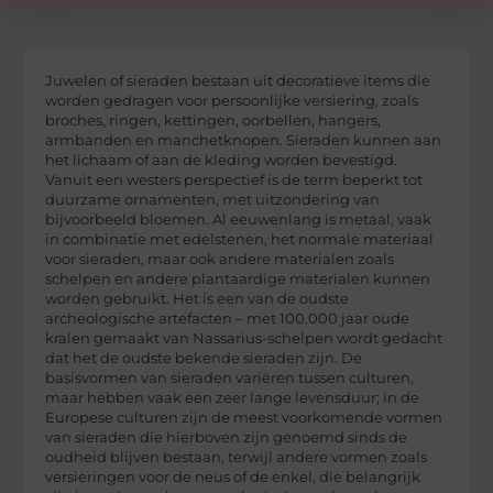
Juwelen of sieraden bestaan uit decoratieve items die
worden gedragen voor persoonlijke versiering, zoals
broches, ringen, kettingen, oorbellen, hangers,
armbanden en manchetknopen. Sieraden kunnen aan
het lichaam of aan de kleding worden bevestigd.
Vanuit een westers perspectief is de term beperkt tot
duurzame ornamenten, met uitzondering van
bijvoorbeeld bloemen. Al eeuwenlang is metaal, vaak
in combinatie met edelstenen, het normale materiaal
voor sieraden, maar ook andere materialen zoals
schelpen en andere plantaardige materialen kunnen
worden gebruikt. Het is een van de oudste
archeologische artefacten – met 100.000 jaar oude
kralen gemaakt van Nassarius-schelpen wordt gedacht
dat het de oudste bekende sieraden zijn. De
basisvormen van sieraden variëren tussen culturen,
maar hebben vaak een zeer lange levensduur; in de
Europese culturen zijn de meest voorkomende vormen
van sieraden die hierboven zijn genoemd sinds de
oudheid blijven bestaan, terwijl andere vormen zoals
versieringen voor de neus of de enkel, die belangrijk