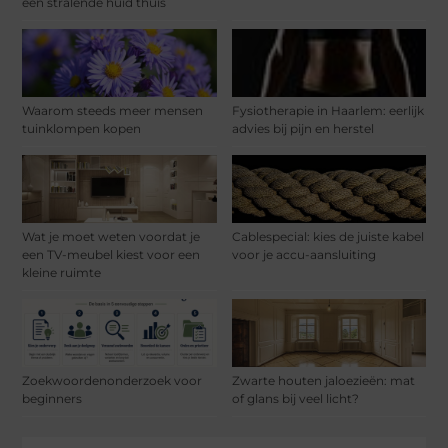
een stralende huid thuis
Waarom steeds meer mensen
Fysiotherapie in Haarlem: eerlijk
tuinklompen kopen
advies bij pijn en herstel
Wat je moet weten voordat je
Cablespecial: kies de juiste kabel
een TV-meubel kiest voor een
voor je accu-aansluiting
kleine ruimte
Zoekwoordenonderzoek voor
Zwarte houten jaloezieën: mat
beginners
of glans bij veel licht?