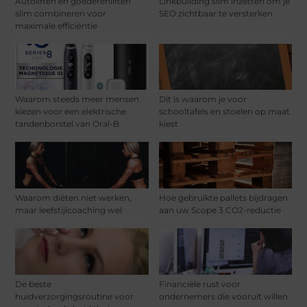
Autoliften en goederenliften
Linkbuilding slim inzetten om je
slim combineren voor
SEO zichtbaar te versterken
maximale efficiëntie
Waarom steeds meer mensen
Dit is waarom je voor
kiezen voor een elektrische
schooltafels en stoelen op maat
tandenborstel van Oral-B
kiest
Waarom diëten niet werken,
Hoe gebruikte pallets bijdragen
maar leefstijlcoaching wel
aan uw Scope 3 CO2-reductie
De beste
Financiële rust voor
huidverzorgingsroutine voor
ondernemers die vooruit willen