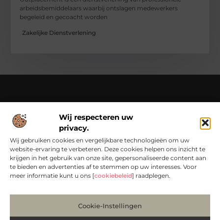
arbeidsbemiddelaars waarbij ontslagen medewerkers
begeleid en gecoacht worden
Zakelijke Dienstverlening
Over Chondropython
Wij respecteren uw
Van praktische tips tot bijzondere verhalen – lees en beleef
privacy.
het op Chondropython.nl.
Duik in een rijke verzameling artikelen die je inspireren en je
Wij gebruiken cookies en vergelijkbare technologieën om uw
dagelijks leven een frisse kijk geven.
website-ervaring te verbeteren. Deze cookies helpen ons inzicht te
krijgen in het gebruik van onze site, gepersonaliseerde content aan
Bericht categorie
te bieden en advertenties af te stemmen op uw interesses. Voor
meer informatie kunt u ons [
cookiebeleid
] raadplegen.
Cookie-Instellingen
Main Links
Koop Backlinks: Bouw Slim aan Jouw Online Autoriteit
Manieren om Geld te Verdienen met Mijn Website: Zo Maak Je van Bezoekers Betalers