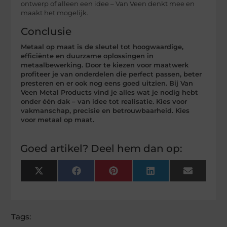
ontwerp of alleen een idee – Van Veen denkt mee en
maakt het mogelijk.
Conclusie
Metaal op maat is de sleutel tot hoogwaardige,
efficiënte en duurzame oplossingen in
metaalbewerking. Door te kiezen voor maatwerk
profiteer je van onderdelen die perfect passen, beter
presteren en er ook nog eens goed uitzien. Bij Van
Veen Metal Products vind je alles wat je nodig hebt
onder één dak – van idee tot realisatie. Kies voor
vakmanschap, precisie en betrouwbaarheid. Kies
voor metaal op maat.
Goed artikel? Deel hem dan op:
X
Facebook
Pinterest
LinkedIn
Email
(Twitter)
Tags: