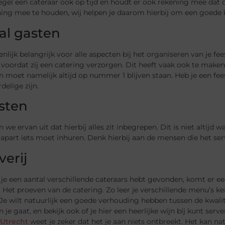
gel een cateraar ook op tijd en houdt er ook rekening mee dat d
ing mee te houden, wij helpen je daarom hierbij om een goede 
al gasten
genlijk belangrijk voor alle aspecten bij het organiseren van je fe
voordat zij een catering verzorgen. Dit heeft vaak ook te maken
n moet namelijk altijd op nummer 1 blijven staan. Heb je een f
delige zijn.
sten
 we ervan uit dat hierbij alles zit inbegrepen. Dit is niet altijd wa
 apart iets moet inhuren. Denk hierbij aan de mensen die het ser
verij
e een aantal verschillende cateraars hebt gevonden, komt er ee
 Het proeven van de catering. Zo leer je verschillende menu’s ken
 Je wilt natuurlijk een goede verhouding hebben tussen de kwalit
 je gaat, en bekijk ook of je hier een heerlijke wijn bij kunt se
 Utrecht
weet je zeker dat het je aan niets ontbreekt. Het kan n