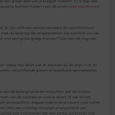
it een groot deel van je budget inneemt. Er is dus veel
keuze te kunnen maken voor de juiste
catering Houten
.
est. Er zijn zelfs een aantal cateraars die een minimum
 met de levering die ze garanderen. De kwaliteit van de
eest met een grote groep mensen? Dan kan dit nog wel
ar! Vraag dus altijd wat er allemaal bij de prijs in zit en
veren, verschillende glazen en eventuele servieskosten.
n van de belangrijkste en misschien wel de leukste
nen van de cateraar en voel je direct of wel of niet
eit en kwantiteit. Bepaal tijdens de proeverij voor welke
rveren. Met een volledig verzorgd arrangement van
atuurlijk ook voorkomen dat een aantal gerechten niet