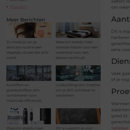
weten! Re
Proeverij
om reken
Aant
Meer Berichten
Dit is ei
hanteren 
Zo maak je van je
Waarom steeds meer
gerechte
skincare routine een
mensen kiezen voor een
eens voor
dagelijks ritueel dat echt
waterbed voor een
werkt
betere nachtrust
Dien
Vaak gaan
of je nog
Autoliften en
Linkbuilding slim inzetten
Proe
goederenliften slim
om je SEO zichtbaar te
combineren voor
versterken
maximale efficiëntie
Wanneer j
aspecten.
goed zit.
gerechten
cateraar
Waarom steeds meer
Dit is waarom je voor