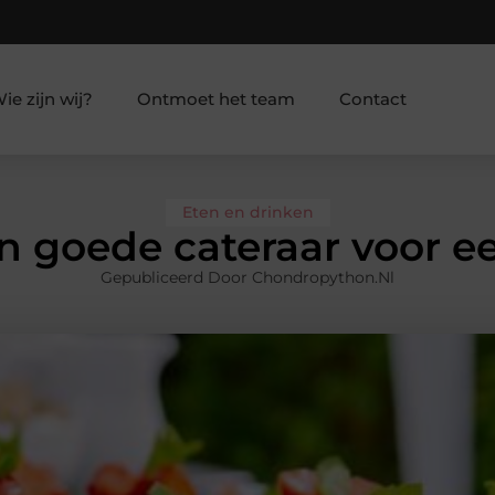
ie zijn wij?
Ontmoet het team
Contact
Eten en drinken
n goede cateraar voor ee
Gepubliceerd Door Chondropython.nl