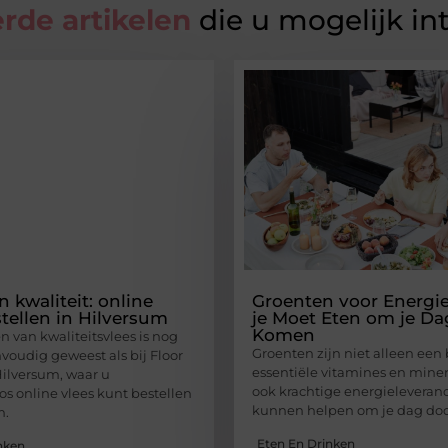
rde artikelen
die u mogelijk in
 kwaliteit: online
Groenten voor Energie
stellen in Hilversum
je Moet Eten om je Da
Komen
n van kwaliteitsvlees is nog
Groenten zijn niet alleen een
nvoudig geweest als bij Floor
essentiële vitamines en mine
Hilversum, waar u
ook krachtige energieleveranci
s online vlees kunt bestellen
kunnen helpen om je dag doo
m.
Eten En Drinken
nken