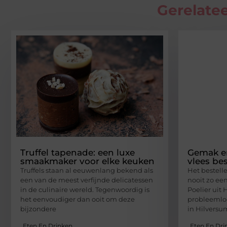
Gerelatee
Truffel tapenade: een luxe
Gemak en
smaakmaker voor elke keuken
vlees be
Truffels staan al eeuwenlang bekend als
Het bestelle
een van de meest verfijnde delicatessen
nooit zo ee
in de culinaire wereld. Tegenwoordig is
Poelier uit 
het eenvoudiger dan ooit om deze
probleemloo
bijzondere
in Hilversu
Eten En Drinken
Eten En Dri