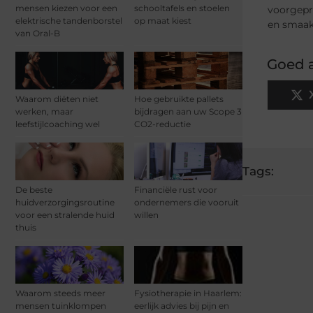
mensen kiezen voor een
schooltafels en stoelen
voorgepr
elektrische tandenborstel
op maat kiest
en smaakt
van Oral-B
Goed a
Waarom diëten niet
Hoe gebruikte pallets
werken, maar
bijdragen aan uw Scope 3
leefstijlcoaching wel
CO2-reductie
Tags:
De beste
Financiële rust voor
huidverzorgingsroutine
ondernemers die vooruit
voor een stralende huid
willen
thuis
Waarom steeds meer
Fysiotherapie in Haarlem:
mensen tuinklompen
eerlijk advies bij pijn en