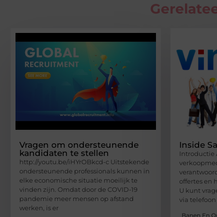
Gerelatee
Vragen om ondersteunende
Inside S
kandidaten te stellen
Introductie 
http://youtu.be/iHYrOBkcd-c Uitstekende
verkoopmed
ondersteunende professionals kunnen in
verantwoord
elke economische situatie moeilijk te
offertes en
vinden zijn. Omdat door de COVID-19
U kunt vra
pandemie meer mensen op afstand
via telefoon
werken, is er
Banen En O