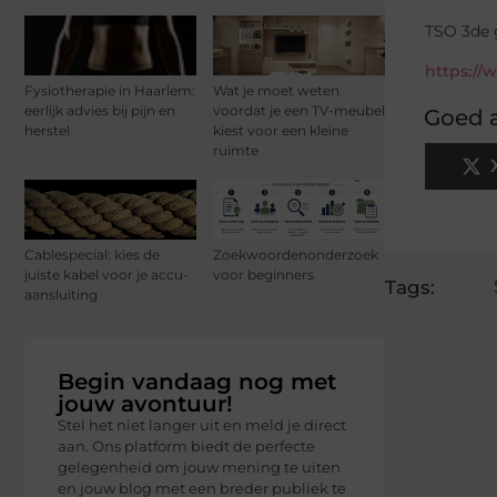
TSO 3de 
https://
Fysiotherapie in Haarlem:
Wat je moet weten
eerlijk advies bij pijn en
voordat je een TV-meubel
Goed a
herstel
kiest voor een kleine
ruimte
Cablespecial: kies de
Zoekwoordenonderzoek
juiste kabel voor je accu-
voor beginners
Tags:
aansluiting
Begin vandaag nog met
jouw avontuur!
Stel het niet langer uit en meld je direct
aan. Ons platform biedt de perfecte
gelegenheid om jouw mening te uiten
en jouw blog met een breder publiek te