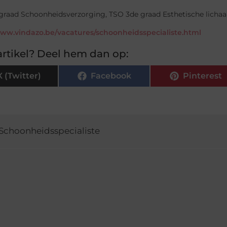
graad Schoonheidsverzorging, TSO 3de graad Esthetische lichaam
www.vindazo.be/vacatures/schoonheidsspecialiste.html
rtikel? Deel hem dan op:
X (Twitter)
Facebook
Pinterest
Schoonheidsspecialiste