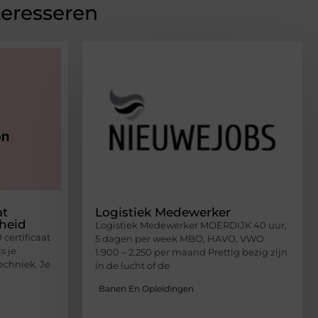
teresseren
at
Logistiek Medewerker
gheid
Logistiek Medewerker MOERDIJK 40 uur,
certificaat
5 dagen per week MBO, HAVO, VWO
s je
1.900 – 2.250 per maand Prettig bezig zijn
echniek. Je
in de lucht of de
Banen En Opleidingen