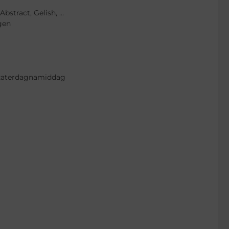
Abstract, Gelish, …
gen
& zaterdagnamiddag