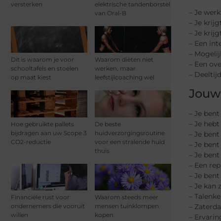
versterken
elektrische tandenborstel
– Je werk
van Oral-B
– Je krij
– Je krij
– Een int
– Mogelij
Dit is waarom je voor
Waarom diëten niet
– Een ov
schooltafels en stoelen
werken, maar
– Deeltij
op maat kiest
leefstijlcoaching wel
Jouw 
– Je bent
– Je hebt
Hoe gebruikte pallets
De beste
bijdragen aan uw Scope 3
huidverzorgingsroutine
– Je bent
CO2-reductie
voor een stralende huid
– Je bent
thuis
– Je bent
– Een rep
– Je bent
– Je kan
– Talenke
Financiële rust voor
Waarom steeds meer
ondernemers die vooruit
mensen tuinklompen
– Zaterd
willen
kopen
– Ervarin