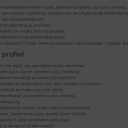
t kwalitatieve merken zoals: Bernard Cassière, Lily Lolo, Gehwol, 
gt een correct verloning, op basis van de uitgevoerde behandelin
gt een afwisselende job.
erne opleiding is voorzien
kheid om verder door te groeien.
ereenkomst op zelfstandige basis
ds dagwerk, 17u per week, te presteren op woensdag-, vrijdag- 
profiel
 in het bezit van een diploma bio-esthetiek.
 een gastvrije en commerciële instelling.
 klantvriendelijk en werkt klantgericht.
 flexibel en staat open voor een variabel uurrooster.
 ordelijk en hebt oog voor detail.
resentatief voorkomen is een vereiste.
 leergierig.
 zelfstandig werken maar ook in teamverband.
nnis : Nederlands (zeer goed), Frans (noties)
agwerk is geen probleem voor jouw.
g in de sector is een vereist.