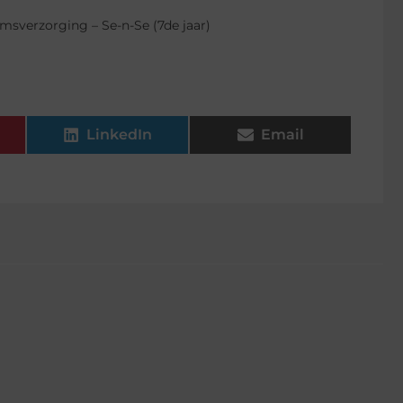
sverzorging – Se-n-Se (7de jaar)
LinkedIn
Email