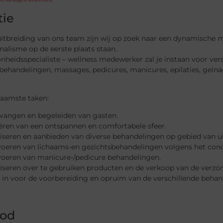
tie
uitbreiding van ons team zijn wij op zoek naar een dynamische
nalisme op de eerste plaats staan.
nheidsspecialiste – wellness medewerker zal je instaan voor ve
ehandelingen, massages, pedicures, manicures, epilaties, gelna
aamste taken:
tvangen en begeleiden van gasten.
eëren van een ontspannen en comfortabele sfeer.
iseren en aanbieden van diverse behandelingen op gebied van uit
tvoeren van lichaams-en gezichtsbehandelingen volgens het conc
tvoeren van manicure-/pedicure behandelingen.
viseren over te gebruiken producten en de verkoop van de verzo
t in voor de voorbereiding en opruim van de verschillende behan
od