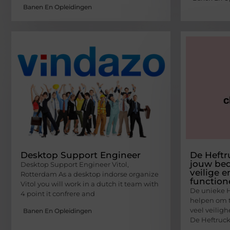
Banen En Opleidingen
Desktop Support Engineer
De Heftr
jouw bed
Desktop Support Engineer Vitol,
veilige 
Rotterdam As a desktop indorse organize
function
Vitol you will work in a dutch it team with
De unieke H
4 point it confrere and
helpen om t
veel veiligh
Banen En Opleidingen
De Heftruck