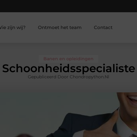
ie zijn wij?
Ontmoet het team
Contact
Banen en opleidingen
Schoonheidsspecialiste
Gepubliceerd Door Chondropython.nl