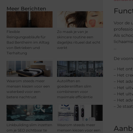
Meer Berichten
Func
Voor de 
professio
Flexible
Zo maak je van je
Als schoo
Reinigungsabläufe für
skincare routine een
lichaamsb
Bad Bentheim im Alltag
dagelijks ritueel dat echt
…
von Betrieben und
werkt
Tierhaltung
De voorn
– Het on
– Het cr
Waarom steeds meer
Autoliften en
– Het adv
mensen kiezen voor een
goederenliften slim
– Het ui
waterbed voor een
combineren voor
– Het ui
betere nachtrust
maximale efficiëntie
– Het ad
– Je staa
Linkbuilding slim inzetten
Waarom steeds meer
Aanb
om je SEO zichtbaar te
mensen kiezen voor een