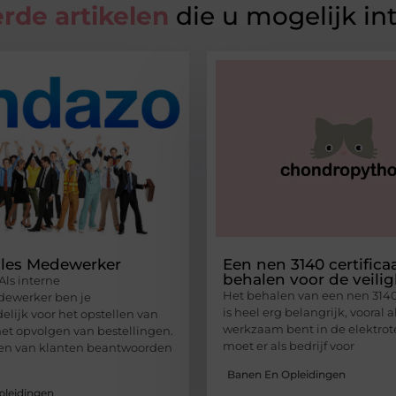
rde artikelen
die u mogelijk in
ales Medewerker
Een nen 3140 certifica
behalen voor de veili
Als interne
Het behalen van een nen 3140 
ewerker ben je
is heel erg belangrijk, vooral al
elijk voor het opstellen van
werkzaam bent in de elektrot
 het opvolgen van bestellingen.
moet er als bedrijf voor
gen van klanten beantwoorden
Banen En Opleidingen
pleidingen