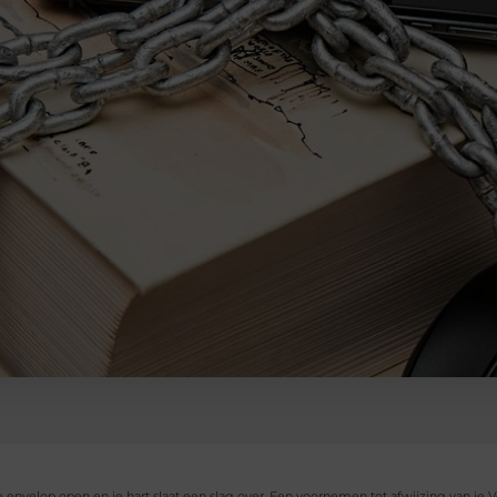
 envelop open en je hart slaat een slag over. Een voornemen tot afwijzing van je