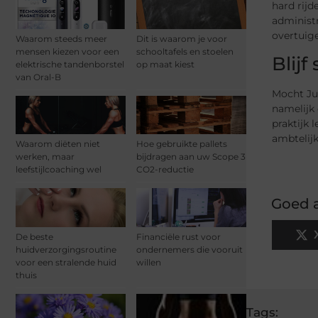
hard rijd
administr
overtuige
Waarom steeds meer
Dit is waarom je voor
mensen kiezen voor een
schooltafels en stoelen
Blijf
elektrische tandenborstel
op maat kiest
van Oral-B
Mocht Jus
namelijk 
praktijk 
ambtelijk
Waarom diëten niet
Hoe gebruikte pallets
werken, maar
bijdragen aan uw Scope 3
leefstijlcoaching wel
CO2-reductie
Goed a
De beste
Financiële rust voor
huidverzorgingsroutine
ondernemers die vooruit
voor een stralende huid
willen
thuis
Tags: