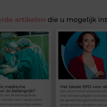
rde artikelen
die u mogelijk in
is medische
Het ideale EPD voor 
ur zo belangrijk?
Een elektronisch patiëntendo
een van de belangrijkste
met alle benodigde functional
e mensen die in deze sector
de geestelijke gezondheidszo
ten erg zorgvuldig werken
biedt talloze voordelen voor 