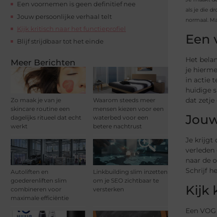
Een voornemen is geen definitief nee
als je die d
Jouw persoonlijke verhaal telt
normaal. Maa
Kijk kritisch naar het functieprofiel
Een 
Blijf strijdbaar tot het einde
Het belan
Meer Berichten
je hierme
in actie 
huidige s
dat zetje
Zo maak je van je
Waarom steeds meer
skincare routine een
mensen kiezen voor een
Jouw
dagelijks ritueel dat echt
waterbed voor een
werkt
betere nachtrust
Je krijgt
verleden 
naar de o
Schrijf h
Autoliften en
Linkbuilding slim inzetten
goederenliften slim
om je SEO zichtbaar te
Kijk 
combineren voor
versterken
maximale efficiëntie
Een VOG 