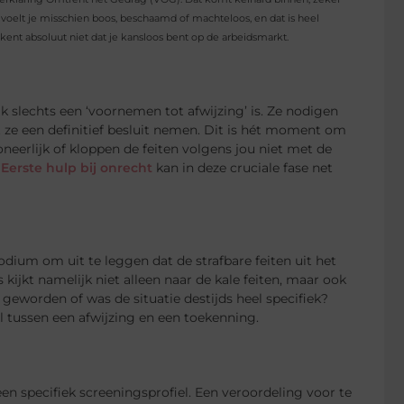
e voelt je misschien boos, beschaamd of machteloos, en dat is heel
ekent absoluut niet dat je kansloos bent op de arbeidsmarkt.
ak slechts een ‘voornemen tot afwijzing’ is. Ze nodigen
t ze een definitief besluit nemen. Dit is hét moment om
 oneerlijk of kloppen de feiten volgens jou niet met de
t
Eerste hulp bij onrecht
kan in deze cruciale fase net
podium om uit te leggen dat de strafbare feiten uit het
kijkt namelijk niet alleen naar de kale feiten, maar ook
geworden of was de situatie destijds heel specifiek?
l tussen een afwijzing en een toekenning.
 specifiek screeningsprofiel. Een veroordeling voor te