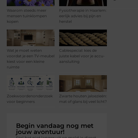
Waarom steeds meer
Fysiotherapie in Haarlem:
mensen tuinklompen
eerlijk advies bij pijn en
kopen
herstel
Wat je moet weten
Cablespecial: kies de
voordat je een TV-meubel
juiste kabel voor je accu-
kiest voor een kleine
aansluiting
ruimte
Zoekwoordenonderzoek
Zwarte houten jaloezieën:
voor beginners
mat of glans bij veel licht?
Begin vandaag nog met
jouw avontuur!
Stel het niet langer uit en meld je direct