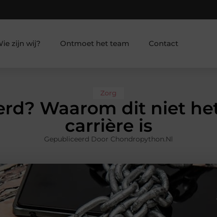
ie zijn wij?
Ontmoet het team
Contact
Zorg
d? Waarom dit niet het
carrière is
Gepubliceerd Door Chondropython.nl