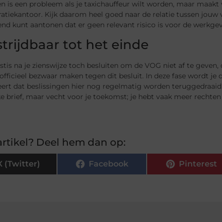
en is een probleem als je taxichauffeur wilt worden, maar maakt v
atiekantoor. Kijk daarom heel goed naar de relatie tussen jouw v
nd kunt aantonen dat er geen relevant risico is voor de werkgever
 strijdbaar tot het einde
tis na je zienswijze toch besluiten om de VOG niet af te geven,
officieel bezwaar maken tegen dit besluit. In deze fase wordt je
leert dat beslissingen hier nog regelmatig worden teruggedraaid. 
e brief, maar vecht voor je toekomst; je hebt vaak meer rechten
rtikel? Deel hem dan op:
X (Twitter)
Facebook
Pinterest