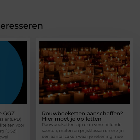
teresseren
de GGZ
Rouwboeketten aanschaffen?
Hier moet je op letten
ssier (EPD)
Rouwboeketten zijn er in verschillende
iteiten voor
soorten, maten en prijsklassen en er zijn
rg (GGZ)
een aantal zaken waar je rekening mee
zowel