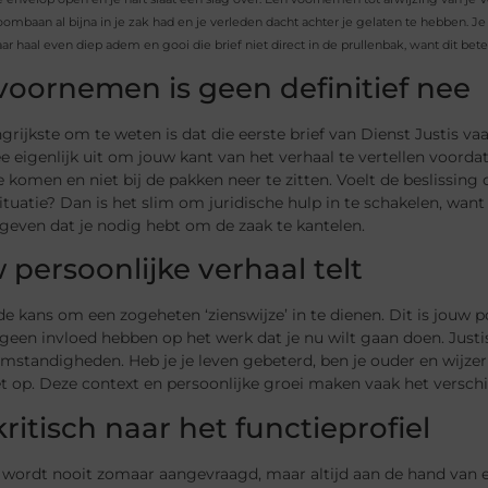
roombaan al bijna in je zak had en je verleden dacht achter je gelaten te hebben. J
r haal even diep adem en gooi die brief niet direct in de prullenbak, want dit bet
voornemen is geen definitief nee
grijkste om te weten is dat die eerste brief van Dienst Justis va
e eigenlijk uit om jouw kant van het verhaal te vertellen voorda
te komen en niet bij de pakken neer te zitten. Voelt de beslissing
ituatie? Dan is het slim om juridische hulp in te schakelen, wan
 geven dat je nodig hebt om de zaak te kantelen.
 persoonlijke verhaal telt
 de kans om een zogeheten ‘zienswijze’ in te dienen. Dit is jouw 
geen invloed hebben op het werk dat je nu wilt gaan doen. Justis 
mstandigheden. Heb je je leven gebeterd, ben je ouder en wijzer 
et op. Deze context en persoonlijke groei maken vaak het verschi
kritisch naar het functieprofiel
wordt nooit zomaar aangevraagd, maar altijd aan de hand van een