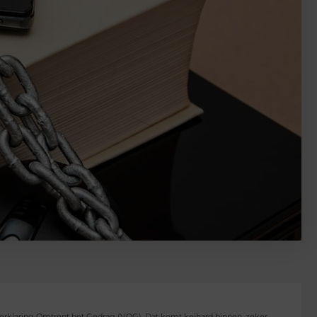
 Verklaring Omtrent het Gedrag (VOG). Dat komt keihard binnen, zeker