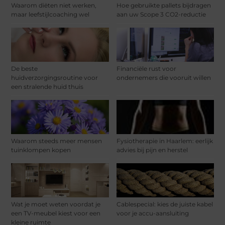
Waarom diëten niet werken,
Hoe gebruikte pallets bijdragen
maar leefstijlcoaching wel
aan uw Scope 3 CO2-reductie
De beste
Financiële rust voor
huidverzorgingsroutine voor
ondernemers die vooruit willen
een stralende huid thuis
Waarom steeds meer mensen
Fysiotherapie in Haarlem: eerlijk
tuinklompen kopen
advies bij pijn en herstel
Wat je moet weten voordat je
Cablespecial: kies de juiste kabel
een TV-meubel kiest voor een
voor je accu-aansluiting
kleine ruimte