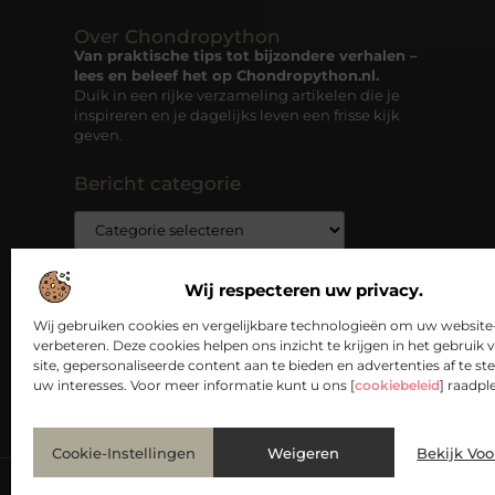
Over Chondropython
Van praktische tips tot bijzondere verhalen –
lees en beleef het op Chondropython.nl.
Duik in een rijke verzameling artikelen die je
inspireren en je dagelijks leven een frisse kijk
geven.
Bericht categorie
Wij respecteren uw privacy.
Wij gebruiken cookies en vergelijkbare technologieën om uw website-
verbeteren. Deze cookies helpen ons inzicht te krijgen in het gebruik 
site, gepersonaliseerde content aan te bieden en advertenties af te 
uw interesses. Voor meer informatie kunt u ons [
cookiebeleid
] raadpl
Cookie-Instellingen
Weigeren
Bekijk Vo