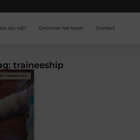
ie zijn wij?
Ontmoet het team
Contact
ag: traineeship
NET MARKETING