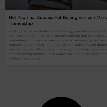
Het Pad naar Succes: Het Belang van een Mark
Traineeship
In de dynamische wereld van marketing, waar trends zich snel
en innovaties de norm zijn, is het belangrijker dan ooit voor asp
marketeers om de juiste vaardigheden en ervaring op te doen.
marketing traineeship kan het ideale startpunt zijn voor dege
naar een succesvolle carrière in deze branche. Laten we verk
een marketing traineeship zo waardevol is en hoe het deuren 
professioneel succes.