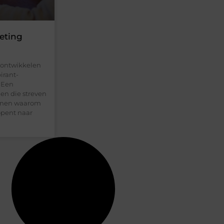
eting
 ontwikkelen
irant-
 Een
nen die streven
ennen waarom
opent naar