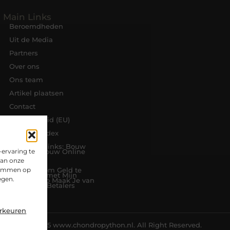
Main Links
Beroemdheden
Uit de Media
Partners
Over ons
Ons team
Artikel plaatsen
Contact
Cookiebeleid (EU)
Website index
Koop Backlinks: Bouw
ervaring te
Slim aan Jouw Online
Autoriteit
van onze
stemmen op
Manieren om Geld te
Verdienen met Mijn
egen.
Website: Zo Maak Je van
Bezoekers Betalers
orkeuren
@2025 www.chondropython.nl. All Right Reserved.