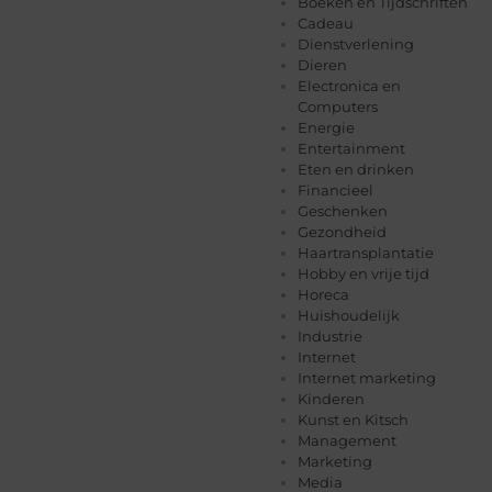
Boeken en Tijdschriften
Cadeau
Dienstverlening
Dieren
Electronica en
Computers
Energie
Entertainment
Eten en drinken
Financieel
Geschenken
Gezondheid
Haartransplantatie
Hobby en vrije tijd
Horeca
Huishoudelijk
Industrie
Internet
Internet marketing
Kinderen
Kunst en Kitsch
Management
Marketing
Media