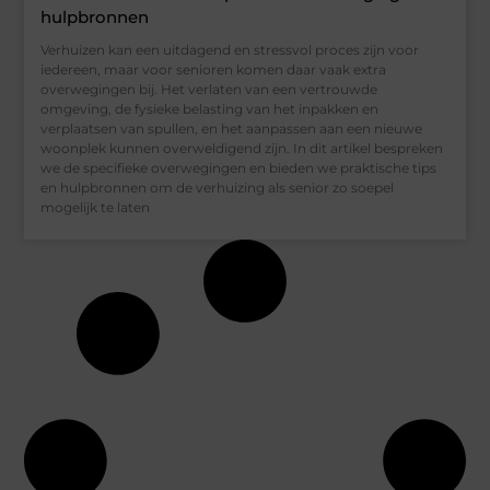
hulpbronnen
Verhuizen kan een uitdagend en stressvol proces zijn voor
iedereen, maar voor senioren komen daar vaak extra
overwegingen bij. Het verlaten van een vertrouwde
omgeving, de fysieke belasting van het inpakken en
verplaatsen van spullen, en het aanpassen aan een nieuwe
woonplek kunnen overweldigend zijn. In dit artikel bespreken
we de specifieke overwegingen en bieden we praktische tips
en hulpbronnen om de verhuizing als senior zo soepel
mogelijk te laten