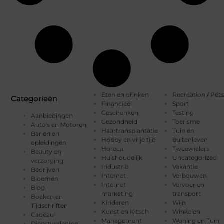
Eten en drinken
Recreation / Pets
Categorieën
Financieel
Sport
Geschenken
Testing
Aanbiedingen
Gezondheid
Toerisme
Auto's en Motoren
Haartransplantatie
Tuin en
Banen en
Hobby en vrije tijd
buitenleven
opleidingen
Horeca
Tweewielers
Beauty en
Huishoudelijk
Uncategorized
verzorging
Industrie
Vakantie
Bedrijven
Internet
Verbouwen
Bloemen
Internet
Vervoer en
Blog
marketing
transport
Boeken en
Kinderen
Wijn
Tijdschriften
Kunst en Kitsch
Winkelen
Cadeau
Management
Woning en Tuin
Dienstverlening