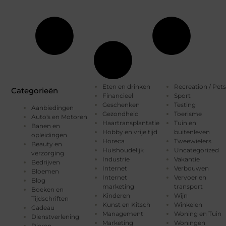
Eten en drinken
Recreation / Pets
Categorieën
Financieel
Sport
Geschenken
Testing
Aanbiedingen
Gezondheid
Toerisme
Auto's en Motoren
Haartransplantatie
Tuin en
Banen en
Hobby en vrije tijd
buitenleven
opleidingen
Horeca
Tweewielers
Beauty en
Huishoudelijk
Uncategorized
verzorging
Industrie
Vakantie
Bedrijven
Internet
Verbouwen
Bloemen
Internet
Vervoer en
Blog
marketing
transport
Boeken en
Kinderen
Wijn
Tijdschriften
Kunst en Kitsch
Winkelen
Cadeau
Management
Woning en Tuin
Dienstverlening
Marketing
Woningen
Dieren