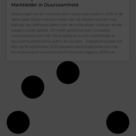
Marktleider in Duurzaamheid
Volkswagen kwam wereldwijd in opspraak nadat in 2015 in de
Verenigde Staten werd ontdekt dat de dieselmotoren met
behulp van software alleen aan de milieueisen voldoen als de
wagen wordt getest. Dit heeft geleid tot een complete
reveolutie binnen VW. De ambitie is nu om marktleider in
duurzame elektrische auto’s te worden. Dieselschandaal Uit
een op 18 september 2015 gepubliceerd onderzoek van het
Amerikaanse Environmental Protection Agency (EPA) en