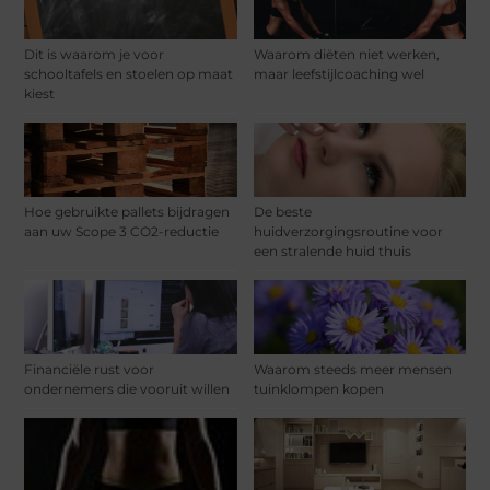
Dit is waarom je voor
Waarom diëten niet werken,
schooltafels en stoelen op maat
maar leefstijlcoaching wel
kiest
Hoe gebruikte pallets bijdragen
De beste
aan uw Scope 3 CO2-reductie
huidverzorgingsroutine voor
een stralende huid thuis
Financiële rust voor
Waarom steeds meer mensen
ondernemers die vooruit willen
tuinklompen kopen