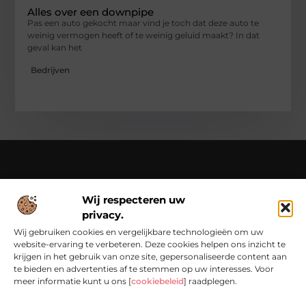
Alles over een downpipe
Pas een auto gekocht maar vind je toch dat deze auto te
weinig vermogen heeft of te weinig geluid maakt? In dat
geval kan het
Bedrijven
Over Chondropython
Wij respecteren uw
Van praktische tips tot bijzondere verhalen – lees en beleef
privacy.
het op Chondropython.nl.
Duik in een rijke verzameling artikelen die je inspireren en je
Wij gebruiken cookies en vergelijkbare technologieën om uw
dagelijks leven een frisse kijk geven.
website-ervaring te verbeteren. Deze cookies helpen ons inzicht te
krijgen in het gebruik van onze site, gepersonaliseerde content aan
Bericht categorie
te bieden en advertenties af te stemmen op uw interesses. Voor
meer informatie kunt u ons [
cookiebeleid
] raadplegen.