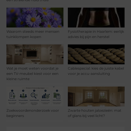
Waarom steeds meer mensen
Fysiotherapie in Haarlem: eerlijk
tuinklompen kopen
advies bij pijn en herstel
Wat je moet weten voordat je
Cablespecial: kies de juiste kabel
een TV-meubel kiest voor een
voor je accu-aansluiting
kleine ruimte
Zoekwoordenonderzoek voor
Zwarte houten jaloezieën: mat
beginners
of glans bij veel licht?