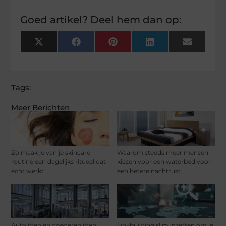
Goed artikel? Deel hem dan op:
X
Facebook
Pinterest
LinkedIn
Email
(Twitter)
Tags:
Meer Berichten
Zo maak je van je skincare
Waarom steeds meer mensen
routine een dagelijks ritueel dat
kiezen voor een waterbed voor
echt werkt
een betere nachtrust
Autoliften en goederenliften
Linkbuilding slim inzetten om je