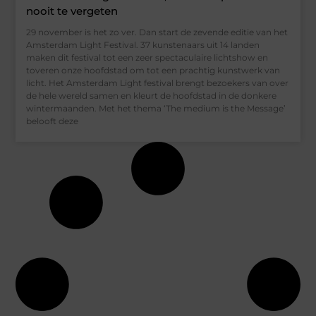
nooit te vergeten
29 november is het zo ver. Dan start de zevende editie van het
Amsterdam Light Festival. 37 kunstenaars uit 14 landen
maken dit festival tot een zeer spectaculaire lichtshow en
toveren onze hoofdstad om tot een prachtig kunstwerk van
licht. Het Amsterdam Light festival brengt bezoekers van over
de hele wereld samen en kleurt de hoofdstad in de donkere
wintermaanden. Met het thema ‘The medium is the Message’
belooft deze