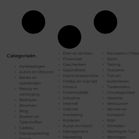
Eten en drinken
Recreation / Pets
Categorieën
Financieel
Sport
Geschenken
Testing
Aanbiedingen
Gezondheid
Toerisme
Auto's en Motoren
Haartransplantatie
Tuin en
Banen en
Hobby en vrije tijd
buitenleven
opleidingen
Horeca
Tweewielers
Beauty en
Huishoudelijk
Uncategorized
verzorging
Industrie
Vakantie
Bedrijven
Internet
Verbouwen
Bloemen
Internet
Vervoer en
Blog
marketing
transport
Boeken en
Kinderen
Wijn
Tijdschriften
Kunst en Kitsch
Winkelen
Cadeau
Management
Woning en Tuin
Dienstverlening
Marketing
Woningen
Dieren