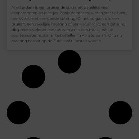
Amsterdam is een bruisende stad met dagelijks veel
evenementen en feestjes. Zoals de meeste weten staat of valt
een event met een goede catering. Of het nu gaat om een
bruiloft, een zakelijke meeting of een verjaardag, een catering
die precies voldoet aan uw wensen is een must. Welke
soorten catering zijn er te bestellen in Amsterdam? Of u nu
catering bestelt op de Zuidas of u bestelt voor in