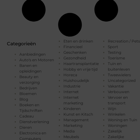
Eten en drinken
Recreation / Pets
Categorieën
Financieel
Sport
Geschenken
Testing
Aanbiedingen
Gezondheid
Toerisme
Auto's en Motoren
Haartransplantatie
Tuin en
Banen en
Hobby en vrije tijd
buitenleven
opleidingen
Horeca
Tweewielers
Beauty en
Huishoudelijk
Uncategorized
verzorging
Industrie
Vakantie
Bedrijven
Internet
Verbouwen
Bloemen
Internet
Vervoer en
Blog
marketing
transport
Boeken en
Kinderen
Wijn
Tijdschriften
Kunst en Kitsch
Winkelen
Cadeau
Management
Woning en Tuin
Dienstverlening
Marketing
Woningen
Dieren
Media
Zakelijk
Electronica en
Meubels
Zakelijke
Computers