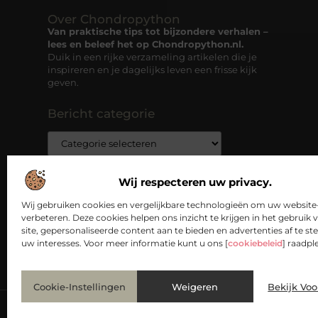
Over Chondropython
Van praktische tips tot bijzondere verhalen –
lees en beleef het op Chondropython.nl.
Duik in een rijke verzameling artikelen die je
inspireren en je dagelijks leven een frisse kijk
geven.
Bericht categorie
Wij respecteren uw privacy.
Wij gebruiken cookies en vergelijkbare technologieën om uw website-
verbeteren. Deze cookies helpen ons inzicht te krijgen in het gebruik 
site, gepersonaliseerde content aan te bieden en advertenties af te 
uw interesses. Voor meer informatie kunt u ons [
cookiebeleid
] raadpl
Cookie-Instellingen
Weigeren
Bekijk Vo