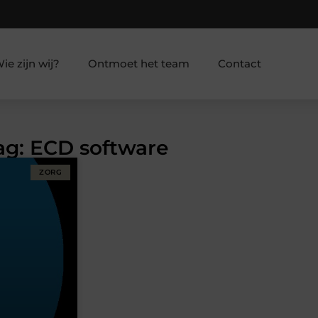
ie zijn wij?
Ontmoet het team
Contact
Tag: ECD software
ZORG