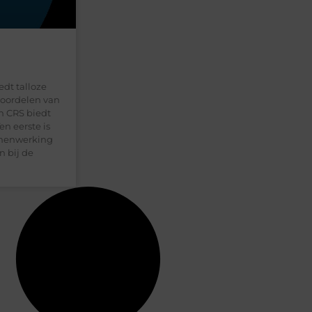
edt talloze
voordelen van
n CRS biedt
en eerste is
samenwerking
n bij de