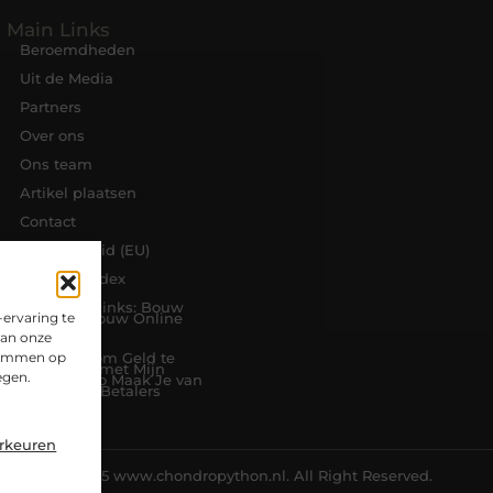
Main Links
Beroemdheden
Uit de Media
Partners
Over ons
Ons team
Artikel plaatsen
Contact
Cookiebeleid (EU)
Website index
Koop Backlinks: Bouw
ervaring te
Slim aan Jouw Online
Autoriteit
van onze
stemmen op
Manieren om Geld te
Verdienen met Mijn
egen.
Website: Zo Maak Je van
Bezoekers Betalers
orkeuren
@2025 www.chondropython.nl. All Right Reserved.