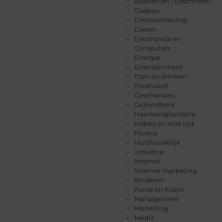
Boeken en Tijdschriften
Cadeau
Dienstverlening
Dieren
Electronica en
Computers
Energie
Entertainment
Eten en drinken
Financieel
Geschenken
Gezondheid
Haartransplantatie
Hobby en vrije tijd
Horeca
Huishoudelijk
Industrie
Internet
Internet marketing
Kinderen
Kunst en Kitsch
Management
Marketing
Media