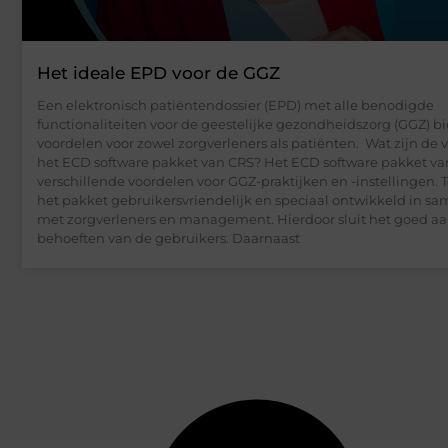
Het ideale EPD voor de GGZ
Een elektronisch patiëntendossier (EPD) met alle benodigde
functionaliteiten voor de geestelijke gezondheidszorg (GGZ) bi
voordelen voor zowel zorgverleners als patiënten. Wat zijn de 
het ECD software pakket van CRS? Het ECD software pakket va
verschillende voordelen voor GGZ-praktijken en -instellingen. T
het pakket gebruikersvriendelijk en speciaal ontwikkeld in 
met zorgverleners en management. Hierdoor sluit het goed aa
behoeften van de gebruikers. Daarnaast