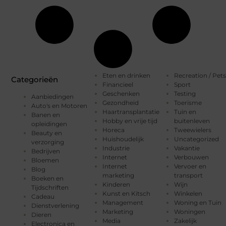
Eten en drinken
Recreation / Pets
Categorieën
Financieel
Sport
Geschenken
Testing
Aanbiedingen
Gezondheid
Toerisme
Auto's en Motoren
Haartransplantatie
Tuin en
Banen en
Hobby en vrije tijd
buitenleven
opleidingen
Horeca
Tweewielers
Beauty en
Huishoudelijk
Uncategorized
verzorging
Industrie
Vakantie
Bedrijven
Internet
Verbouwen
Bloemen
Internet
Vervoer en
Blog
marketing
transport
Boeken en
Kinderen
Wijn
Tijdschriften
Kunst en Kitsch
Winkelen
Cadeau
Management
Woning en Tuin
Dienstverlening
Marketing
Woningen
Dieren
Media
Zakelijk
Electronica en