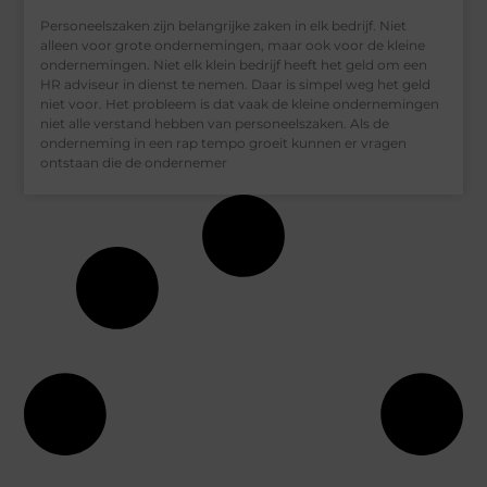
Personeelszaken zijn belangrijke zaken in elk bedrijf. Niet
alleen voor grote ondernemingen, maar ook voor de kleine
ondernemingen. Niet elk klein bedrijf heeft het geld om een
HR adviseur in dienst te nemen. Daar is simpel weg het geld
niet voor. Het probleem is dat vaak de kleine ondernemingen
niet alle verstand hebben van personeelszaken. Als de
onderneming in een rap tempo groeit kunnen er vragen
ontstaan die de ondernemer