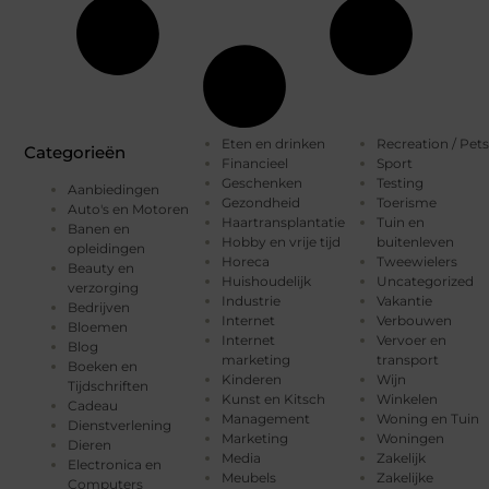
Eten en drinken
Recreation / Pets
Categorieën
Financieel
Sport
Geschenken
Testing
Aanbiedingen
Gezondheid
Toerisme
Auto's en Motoren
Haartransplantatie
Tuin en
Banen en
Hobby en vrije tijd
buitenleven
opleidingen
Horeca
Tweewielers
Beauty en
Huishoudelijk
Uncategorized
verzorging
Industrie
Vakantie
Bedrijven
Internet
Verbouwen
Bloemen
Internet
Vervoer en
Blog
marketing
transport
Boeken en
Kinderen
Wijn
Tijdschriften
Kunst en Kitsch
Winkelen
Cadeau
Management
Woning en Tuin
Dienstverlening
Marketing
Woningen
Dieren
Media
Zakelijk
Electronica en
Meubels
Zakelijke
Computers