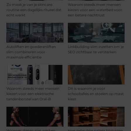
Zo maak je van je skincare
Waarom steeds meer mensen
routine een dagelijks ritueel dat
kiezen voor een waterbed voor
echt werkt
een betere nachtrust
Autoliften en goederenliften
Linkbuilding slim inzetten om je
slim combineren voor
SEO zichtbaar te versterken
maximale efficiëntie
Waarom steeds meer mensen
Dit is waarom je voor
kiezen voor een elektrische
schooltafels en stoelen op maat
tandenborstel van Oral-B
kiest
Waarom diëten niet werken,
Hoe gebruikte pallets bijdragen