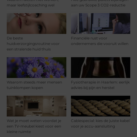
maar leefstijlcoaching wel
aan uw Scope 3 CO2-reductie
De beste
Financiële rust voor
huidverzorgingsroutine voor
ondernemers die vooruit willen
een stralende huid thuis
Waarom steeds meer mensen
Fysiotherapie in Haarlem: eerlijk
tuinklompen kopen
advies bij pijn en herstel
Wat je moet weten voordat je
Cablespecial: kies de juiste kabel
een TV-meubel kiest voor een
voor je accu-aansluiting
kleine ruimte