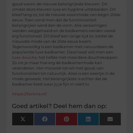
goud waren de nieuwe belangrijkste kleuren. Dit
omdat deze kleuren luxe en hygiëne uitstraalden. Dit
bleef lang zo, tot de nieuwe woonmode van begin 20ste
eeuw. Toen vond men dat de functionaliteit
belangrijker werd dan de vorm. Alle versieringen
werden weggehaald en de badkamers werden vooral
erg functioneel. Dit bleef een lange tijd zo, totdat de
nieuwste mode van de 21ste eeuw kwam.
Tegenwoordig is een badkamer met natuursteen de
populairste luxe badkamer. Daarnaast wilt men een
luxe douche
, het liefste met meerdere douchekoppen.
Zo zie je maar hoe erg de badkamermode kan
veranderen. Van mozaïek tot wit met goud, van
functionaliteit tot natuurlijk. Alles is een keertje in de
mode geweest. Het belangrijkste is echter dat de
badkamer kiest waar jij je fijn in voelt.lu
https://lavicta.nl/
Goed artikel? Deel hem dan op:
X
Facebook
Pinterest
LinkedIn
Email
(Twitter)