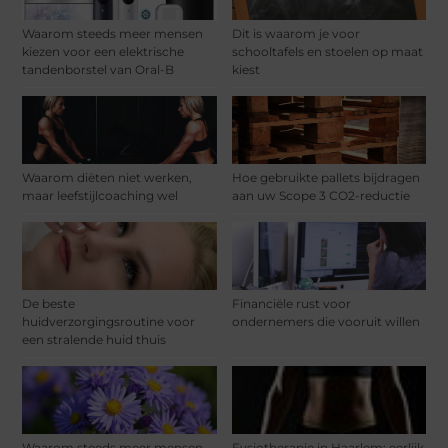
Waarom steeds meer mensen
Dit is waarom je voor
kiezen voor een elektrische
schooltafels en stoelen op maat
tandenborstel van Oral-B
kiest
Waarom diëten niet werken,
Hoe gebruikte pallets bijdragen
maar leefstijlcoaching wel
aan uw Scope 3 CO2-reductie
De beste
Financiële rust voor
huidverzorgingsroutine voor
ondernemers die vooruit willen
een stralende huid thuis
Waarom steeds meer mensen
Fysiotherapie in Haarlem: eerlijk