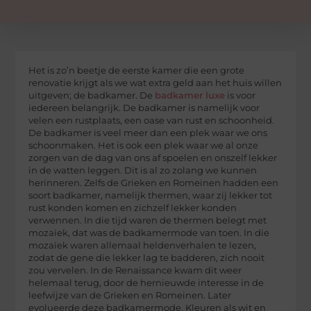
Het is zo’n beetje de eerste kamer die een grote
renovatie krijgt als we wat extra geld aan het huis willen
uitgeven; de badkamer. De
badkamer luxe
is voor
iedereen belangrijk. De badkamer is namelijk voor
velen een rustplaats, een oase van rust en schoonheid.
De badkamer is veel meer dan een plek waar we ons
schoonmaken. Het is ook een plek waar we al onze
zorgen van de dag van ons af spoelen en onszelf lekker
in de watten leggen. Dit is al zo zolang we kunnen
herinneren. Zelfs de Grieken en Romeinen hadden een
soort badkamer, namelijk thermen, waar zij lekker tot
rust konden komen en zichzelf lekker konden
verwennen. In die tijd waren de thermen belegt met
mozaïek, dat was de badkamermode van toen. In die
mozaïek waren allemaal heldenverhalen te lezen,
zodat de gene die lekker lag te badderen, zich nooit
zou vervelen. In de Renaissance kwam dit weer
helemaal terug, door de hernieuwde interesse in de
leefwijze van de Grieken en Romeinen. Later
evolueerde deze badkamermode. Kleuren als wit en