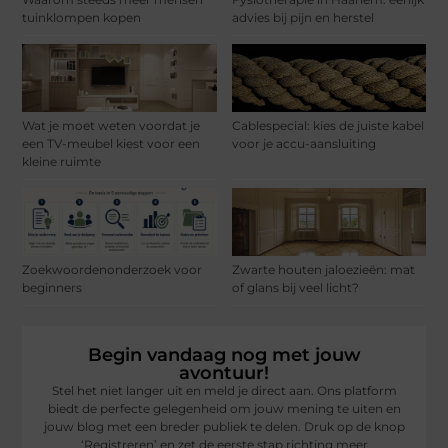
tuinklompen kopen
advies bij pijn en herstel
Wat je moet weten voordat je
Cablespecial: kies de juiste kabel
een TV-meubel kiest voor een
voor je accu-aansluiting
kleine ruimte
Zoekwoordenonderzoek voor
Zwarte houten jaloezieën: mat
beginners
of glans bij veel licht?
Begin vandaag nog met jouw
avontuur!
Stel het niet langer uit en meld je direct aan. Ons platform
biedt de perfecte gelegenheid om jouw mening te uiten en
jouw blog met een breder publiek te delen. Druk op de knop
‘Registreren’ en zet de eerste stap richting meer