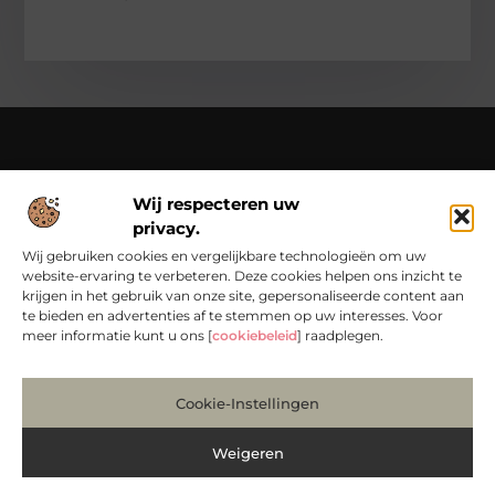
Over Chondropython
Wij respecteren uw
Van praktische tips tot bijzondere verhalen – lees en beleef
privacy.
het op Chondropython.nl.
Duik in een rijke verzameling artikelen die je inspireren en je
Wij gebruiken cookies en vergelijkbare technologieën om uw
dagelijks leven een frisse kijk geven.
website-ervaring te verbeteren. Deze cookies helpen ons inzicht te
krijgen in het gebruik van onze site, gepersonaliseerde content aan
Bericht categorie
te bieden en advertenties af te stemmen op uw interesses. Voor
meer informatie kunt u ons [
cookiebeleid
] raadplegen.
Main Links
Cookie-Instellingen
Koop Backlinks: Bouw Slim aan Jouw Online Autoriteit
Manieren om Geld te Verdienen met Mijn Website: Zo Maak Je van Bezoekers Betalers
Weigeren