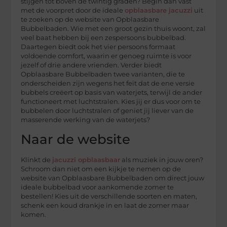
stijgen tot boven de twintig graden? Begin dan vast
met de voorpret door de ideale
opblaasbare jacuzzi
uit
te zoeken op de website van Opblaasbare
Bubbelbaden. Wie met een groot gezin thuis woont, zal
veel baat hebben bij een zespersoons bubbelbad.
Daartegen biedt ook het vier persoons formaat
voldoende comfort, waarin er genoeg ruimte is voor
jezelf of drie andere vrienden. Verder biedt
Opblaasbare Bubbelbaden twee varianten, die te
onderscheiden zijn wegens het feit dat de ene versie
bubbels creëert op basis van waterjets, terwijl de ander
functioneert met luchtstralen. Kies jij er dus voor om te
bubbelen door luchtstralen of geniet jij liever van de
masserende werking van de waterjets?
Naar de website
Klinkt de
jacuzzi opblaasbaar
als muziek in jouw oren?
Schroom dan niet om een kijkje te nemen op de
website van Opblaasbare Bubbelbaden om direct jouw
ideale bubbelbad voor aankomende zomer te
bestellen! Kies uit de verschillende soorten en maten,
schenk een koud drankje in en laat de zomer maar
komen.