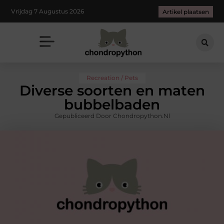
Vrijdag 7 Augustus 2026
Artikel plaatsen
Recreation / Pets
Diverse soorten en maten
bubbelbaden
Gepubliceerd Door Chondropython.nl