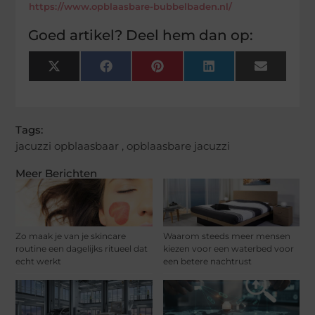
https://www.opblaasbare-bubbelbaden.nl/
Goed artikel? Deel hem dan op:
X
Facebook
Pinterest
LinkedIn
Email
(Twitter)
Tags:
jacuzzi opblaasbaar
,
opblaasbare jacuzzi
Meer Berichten
Zo maak je van je skincare
Waarom steeds meer mensen
routine een dagelijks ritueel dat
kiezen voor een waterbed voor
echt werkt
een betere nachtrust