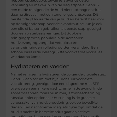
hebben opgebouwd, terwijl je ’s avonds de zon,
vervuiling en make-up van de dag afspoelt. Gebruik
een milde reiniger die de huid niet uitdroogt en sluit
daarna direct af met een toner of gezichtswater. Dit
herstelt de pH-waarde van je huid en bereidt haar voor
op de volgende stap. Voor de avondroutine kun je ook
een olie of balsem gebruiken als eerste stap, gevolgd
door een waterbasis reiniger. Dit dubbele
reinigingsproces, populair in de Koreaanse
huidverzorging, zorgt dat vetoplosbare
verontreinigingen volledig worden verwijderd. Een
schone basis is de belangrijkste voorwaarde voor alles
wat daarna komt.
Hydrateren en voeden
Na het reinigen is hydrateren de volgende cruciale stap.
Gebruik een serum met hyaluronzuur voor extra
vochtinbreng, gevolgd door een dagcrème met SPF
overdag en een rijkere nachtcrème in de avond. In de
zomermaanden, zoals nu in mei, is zonbescherming
absoluut niet optioneel. UV-straling is de grootste
veroorzaker van huidveroudering, ook op bewolkte
dagen. Een nachtcrème mag iets rijker zijn, omdat de
huid ’s nachts in herstelmodus gaat en actieve
ingrediënten beter worden opgenomen. Merken die