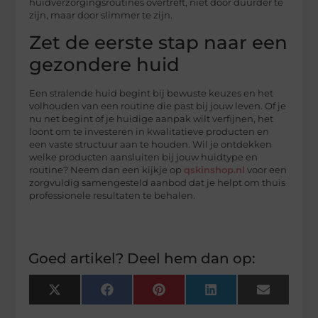
huidverzorgingsroutines overtreft, niet door duurder te
zijn, maar door slimmer te zijn.
Zet de eerste stap naar een
gezondere huid
Een stralende huid begint bij bewuste keuzes en het
volhouden van een routine die past bij jouw leven. Of je
nu net begint of je huidige aanpak wilt verfijnen, het
loont om te investeren in kwalitatieve producten en
een vaste structuur aan te houden. Wil je ontdekken
welke producten aansluiten bij jouw huidtype en
routine? Neem dan een kijkje op
qskinshop.nl
voor een
zorgvuldig samengesteld aanbod dat je helpt om thuis
professionele resultaten te behalen.
Goed artikel? Deel hem dan op:
X
Facebook
Pinterest
LinkedIn
Email
(Twitter)