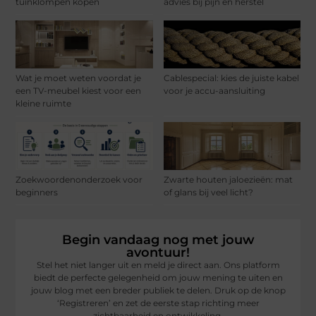
tuinklompen kopen
advies bij pijn en herstel
Wat je moet weten voordat je
Cablespecial: kies de juiste kabel
een TV-meubel kiest voor een
voor je accu-aansluiting
kleine ruimte
Zoekwoordenonderzoek voor
Zwarte houten jaloezieën: mat
beginners
of glans bij veel licht?
Begin vandaag nog met jouw
avontuur!
Stel het niet langer uit en meld je direct aan. Ons platform
biedt de perfecte gelegenheid om jouw mening te uiten en
jouw blog met een breder publiek te delen. Druk op de knop
‘Registreren’ en zet de eerste stap richting meer
zichtbaarheid en ontwikkeling.