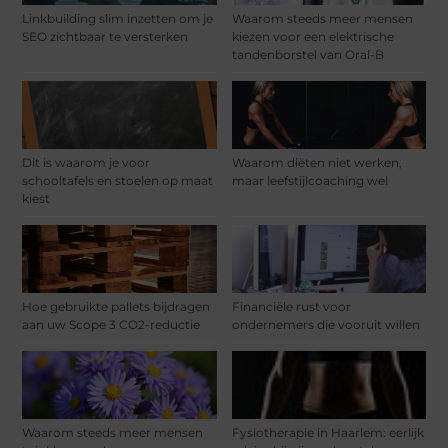
Linkbuilding slim inzetten om je
Waarom steeds meer mensen
SEO zichtbaar te versterken
kiezen voor een elektrische
tandenborstel van Oral-B
Dit is waarom je voor
Waarom diëten niet werken,
schooltafels en stoelen op maat
maar leefstijlcoaching wel
kiest
Hoe gebruikte pallets bijdragen
Financiële rust voor
aan uw Scope 3 CO2-reductie
ondernemers die vooruit willen
Waarom steeds meer mensen
Fysiotherapie in Haarlem: eerlijk