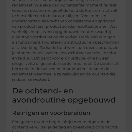
regelmaat. Wie elke dag op hetzelfde moment reinigt,
voedt en beschermt, geeft de huid de kans om zichzelf
te herstellen en in balans te blijven. Veel mensen
onderschatten de kracht van consistentie en springen
van product naar product zonder resultaat te zien. Wat
werkelijk helpt, is een opgebouwde routine waarbij
elke stap voortbouwt op de vorige. Denk aan reinigen
als fundament, hydrateren als structuur en beschermen
als afwerking. Zodra de huid went aan deze aanpak, zie
je binnen enkele weken een zichtbaar verschil in teint
en textuur. Dit geldt voor elk huidtype, of je nu een
droge, vette of gecombineerde huid hebt. De sleutel zit
hem niet in de hoeveelheid producten, maar in de
regelmaat waarmee je ze gebruikt en de kwaliteit die
je daarin investeert.
De ochtend- en
avondroutine opgebouwd
Reinigen en voorbereiden
Een goede routine begint altijd met reinigen. In de
ochtend verwijder je de talg en zweet die zich ’s nachts