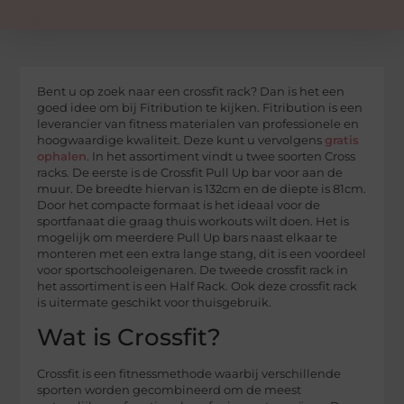
Bent u op zoek naar een crossfit rack? Dan is het een
goed idee om bij Fitribution te kijken. Fitribution is een
leverancier van fitness materialen van professionele en
hoogwaardige kwaliteit. Deze kunt u vervolgens
gratis
ophalen
. In het assortiment vindt u twee soorten Cross
racks. De eerste is de Crossfit Pull Up bar voor aan de
muur. De breedte hiervan is 132cm en de diepte is 81cm.
Door het compacte formaat is het ideaal voor de
sportfanaat die graag thuis workouts wilt doen. Het is
mogelijk om meerdere Pull Up bars naast elkaar te
monteren met een extra lange stang, dit is een voordeel
voor sportschooleigenaren. De tweede crossfit rack in
het assortiment is een Half Rack. Ook deze crossfit rack
is uitermate geschikt voor thuisgebruik.
Wat is Crossfit?
Crossfit is een fitnessmethode waarbij verschillende
sporten worden gecombineerd om de meest