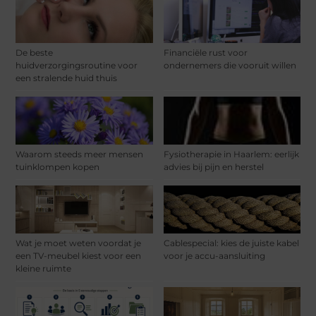
De beste
Financiële rust voor
huidverzorgingsroutine voor
ondernemers die vooruit willen
een stralende huid thuis
Waarom steeds meer mensen
Fysiotherapie in Haarlem: eerlijk
tuinklompen kopen
advies bij pijn en herstel
Wat je moet weten voordat je
Cablespecial: kies de juiste kabel
een TV-meubel kiest voor een
voor je accu-aansluiting
kleine ruimte