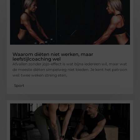
Waarom diëten niet werken, maar
leefstijlcoaching wel
Afvallen zonder jojo-effect is wat bijna iedereen wil, maar wat
de meeste diëten simpelweg niet bieden. Je kent het patroon
wel: twee weken streng eten,
Sport