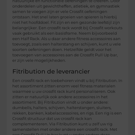
natuurlijke en functionele oefeningen te creëren. Door
onderdelen uit gewichtheffen, atletiek, en gymnastiek
samen te voegen zijn er vele Crossfit oefeningen
ontstaan. Het snel laten groeien van spieren is hierbij
niet het hoofddoel. Fit zijn en een gezonde leefstijl zijn
belangrijker. Een crossfit rack wordt bij Crossfit workouts
vaak gebruikt als een basisframe. Neem bijvoorbeeld
een Half Rack. Als u daar andere fitness accessoires aan
toevoegt, zoals een halterstang en schijven, kunt u vele
soorten oefeningen doen. Hetzelfde geldt voor het
toevoegen van accessoires aan de Crossfit Pull Up bar,
er zijn vele mogelijkheden.
Fitribution de leverancier
Een crossfit rack en toebehoren vindt u bij Fitribution. In
het assortiment zitten enorm veel fitness materialen
waarmee u uw crossfit rack kunt personaliseren. Ook
zitten er natuurlijk ook andere accessoires in het
assortiment. Bij Fitribution vindt u onder andere:
dumbells, halters, schijven, halterstangen, sluiters,
rekken, banken, kabelaccessoires, en rigs. Een rig is een
Crossfit structuur dat uw crossfit rack kan
complementeren. Via Fitribution kunt u zelf uw rig
samenstellen met onder andere een crossfit rack. Met
een Crossfit Pull Up bar kunt u onder andere deze