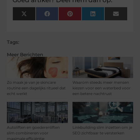
X
Facebook
Pinterest
LinkedIn
Email
(Twitter)
Tags:
Meer Berichten
Zo maak je van je skincare
Waarom steeds meer mensen
routine een dagelijks ritueel dat
kiezen voor een waterbed voor
echt werkt
een betere nachtrust
Autoliften en goederenliften
Linkbuilding slim inzetten om je
slim combineren voor
SEO zichtbaar te versterken
maximale efficiëntie