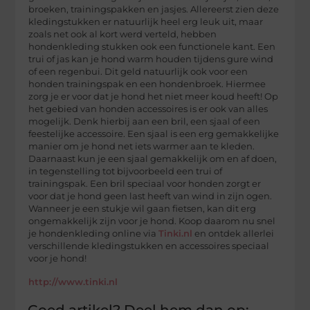
broeken, trainingspakken en jasjes. Allereerst zien deze
kledingstukken er natuurlijk heel erg leuk uit, maar
zoals net ook al kort werd verteld, hebben
hondenkleding stukken ook een functionele kant. Een
trui of jas kan je hond warm houden tijdens gure wind
of een regenbui. Dit geld natuurlijk ook voor een
honden trainingspak en een hondenbroek. Hiermee
zorg je er voor dat je hond het niet meer koud heeft! Op
het gebied van honden accessoires is er ook van alles
mogelijk. Denk hierbij aan een bril, een sjaal of een
feestelijke accessoire. Een sjaal is een erg gemakkelijke
manier om je hond net iets warmer aan te kleden.
Daarnaast kun je een sjaal gemakkelijk om en af doen,
in tegenstelling tot bijvoorbeeld een trui of
trainingspak. Een bril speciaal voor honden zorgt er
voor dat je hond geen last heeft van wind in zijn ogen.
Wanneer je een stukje wil gaan fietsen, kan dit erg
ongemakkelijk zijn voor je hond. Koop daarom nu snel
je hondenkleding online via
Tinki.nl
en ontdek allerlei
verschillende kledingstukken en accessoires speciaal
voor je hond!
http://www.tinki.nl
Goed artikel? Deel hem dan op: