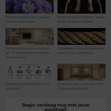
Waarom steeds meer mensen
Fysiotherapie in Haarlem: eerlijk
tuinklompen kopen
advies bij pijn en herstel
Wat je moet weten voordat je
Cablespecial: kies de juiste kabel
een TV-meubel kiest voor een
voor je accu-aansluiting
kleine ruimte
Zoekwoordenonderzoek voor
Zwarte houten jaloezieën: mat
beginners
of glans bij veel licht?
Begin vandaag nog met jouw
avontuur!