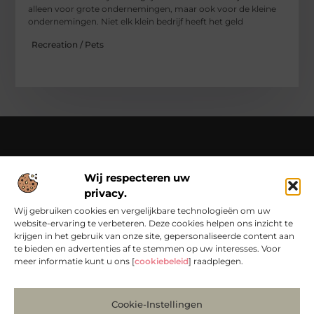
alleen voor grote ondernemingen, maar ook voor de kleine
ondernemingen. Niet elk klein bedrijf heeft het geld
Recreation / Pets
Over Chondropython
Wij respecteren uw
Van praktische tips tot bijzondere verhalen – lees en beleef
privacy.
het op Chondropython.nl.
Duik in een rijke verzameling artikelen die je inspireren en je
Wij gebruiken cookies en vergelijkbare technologieën om uw
dagelijks leven een frisse kijk geven.
website-ervaring te verbeteren. Deze cookies helpen ons inzicht te
krijgen in het gebruik van onze site, gepersonaliseerde content aan
Bericht categorie
te bieden en advertenties af te stemmen op uw interesses. Voor
meer informatie kunt u ons [
cookiebeleid
] raadplegen.
Main Links
Cookie-Instellingen