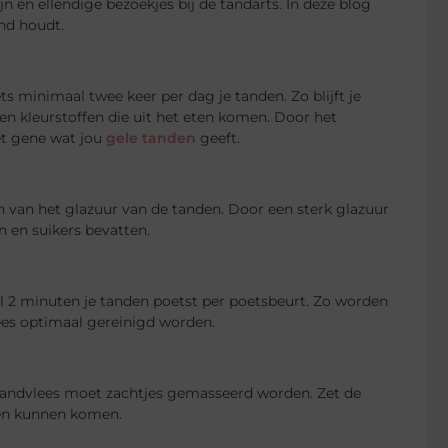
 en ellendige bezoekjes bij de tandarts. In deze blog
ond houdt.
 minimaal twee keer per dag je tanden. Zo blijft je
 en kleurstoffen die uit het eten komen. Door het
het gene wat jou
gele tanden
geeft.
en van het glazuur van de tanden. Door een sterk glazuur
 en suikers bevatten.
al 2 minuten je tanden poetst per poetsbeurt. Zo worden
ees optimaal gereinigd worden.
 tandvlees moet zachtjes gemasseerd worden. Zet de
ken kunnen komen.