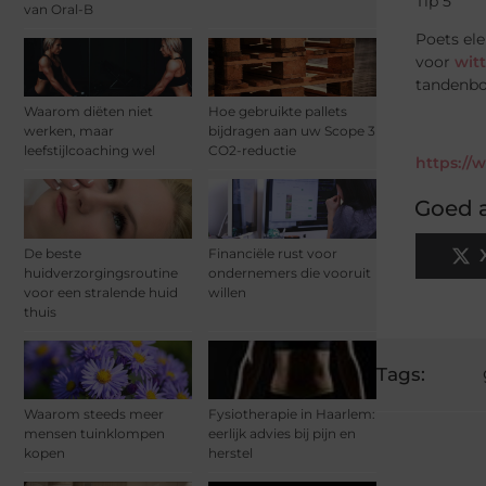
Tip 5
van Oral-B
Poets ele
voor
wit
tandenbor
Waarom diëten niet
Hoe gebruikte pallets
werken, maar
bijdragen aan uw Scope 3
leefstijlcoaching wel
CO2-reductie
https://
Goed a
De beste
Financiële rust voor
huidverzorgingsroutine
ondernemers die vooruit
voor een stralende huid
willen
thuis
Tags:
Waarom steeds meer
Fysiotherapie in Haarlem:
mensen tuinklompen
eerlijk advies bij pijn en
kopen
herstel