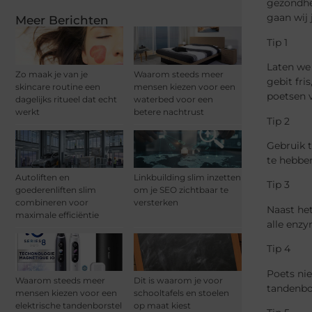
gezondhei
gaan wij 
Meer Berichten
Tip 1
Laten we 
Zo maak je van je
Waarom steeds meer
gebit fri
skincare routine een
mensen kiezen voor een
poetsen v
dagelijks ritueel dat echt
waterbed voor een
werkt
betere nachtrust
Tip 2
Gebruik t
te hebben
Autoliften en
Linkbuilding slim inzetten
Tip 3
goederenliften slim
om je SEO zichtbaar te
combineren voor
versterken
Naast het
maximale efficiëntie
alle enz
Tip 4
Poets ni
Waarom steeds meer
Dit is waarom je voor
tandenbo
mensen kiezen voor een
schooltafels en stoelen
elektrische tandenborstel
op maat kiest