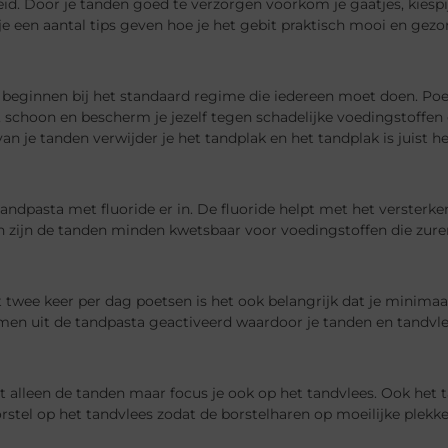
d. Door je tanden goed te verzorgen voorkom je gaatjes, kiespijn
je een aantal tips geven hoe je het gebit praktisch mooi en gez
beginnen bij het standaard regime die iedereen moet doen. Poets
s, schoon en bescherm je jezelf tegen schadelijke voedingstoffen
an je tanden verwijder je het tandplak en het tandplak is juist 
andpasta met fluoride er in. De fluoride helpt met het versterk
 zijn de tanden minden kwetsbaar voor voedingstoffen die zuren
 twee keer per dag poetsen is het ook belangrijk dat je minima
ymen uit de tandpasta geactiveerd waardoor je tanden en tandvl
et alleen de tanden maar focus je ook op het tandvlees. Ook het
rstel op het tandvlees zodat de borstelharen op moeilijke plek